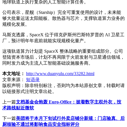
地球轨道上执行复杂的人工智能计算任务。
公司表示，星舰（Starship）完全可重复使用的设计，未来能
够大批量运送太阳能板、散热器与芯片，支撑轨道算力业务的
规模化发展。
马斯克透露，SpaceX 位于得克萨斯州巴斯特罗普的 AI 卫星工
厂，预计明年年底前就能实现规模化量产。
这项轨道算力计划是 SpaceX 整体战略的重要组成部分。公司
登陆资本市场后，计划不再局限于火箭发射与卫星通信领域，
同时发力成为主流人工智能基础设施服务商。
本文地址：
http://www.duanyulu.com/33282.html
文章来源：
短语录
版权声明：
除非特别标注，否则均为本站原创文章，转载时请
以链接形式注明文章出处。
上一篇
文档基金会炮轰 Euro-Office：披着数字主权外衣，技
术路线贴近微软
下一篇
美团将于本月下旬试行外卖店铺分新规：门店验真、后
厨核验不通过将影响食品安全指标评分