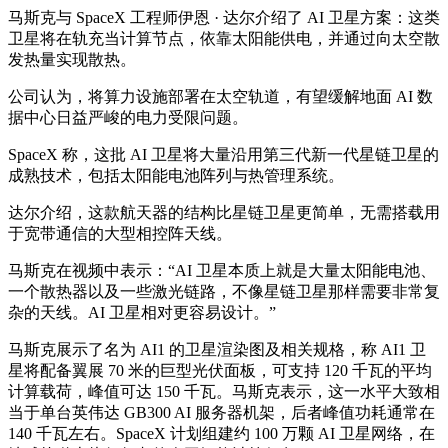
马斯克与 SpaceX 工程师伊恩 · 达尔介绍了 AI 卫星方案：这类
卫星将在轨充当计算节点，依靠太阳能供电，并通过向太空散
发热量实现散热。
公司认为，将算力设施部署在太空轨道，有望缓解地面 AI 数
据中心日益严峻的电力受限问题。
SpaceX 称，这批 AI 卫星将大量沿用第三代新一代星链卫星的
成熟技术，包括太阳能电池阵列与热管理系统。
达尔介绍，这款航天器的结构比星链卫星更简单，无需搭载用
于宽带通信的大型相控阵天线。
马斯克在视频中表示：“AI 卫星本质上就是大量太阳能电池、
一个散热器以及一些激光链路，不像星链卫星那样需要非常复
杂的天线。AI 卫星相对更容易设计。”
马斯克展示了名为 AI1 的卫星渲染图及相关规格，称 AI1 卫
星将配备翼展 70 米的巨型光伏面板，可支持 120 千瓦的平均
计算载荷，峰值可达 150 千瓦。马斯克表示，这一水平大致相
当于单台英伟达 GB300 AI 服务器机架，后者峰值功耗通常在
140 千瓦左右。SpaceX 计划组建约 100 万颗 AI 卫星网络，在