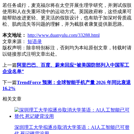
若任务成行，麦克福尔将在太空开展生理学研究，并测试假肢
使用和人在失重环境中的运动方式。英国政府称，这些成果可
能帮助改进更轻、更灵活的假肢设计，也有助于加深对骨质疏
松、肌肉流失等问题的理解，并为截肢者康复提供新思路。
本文地址：
http://www.duanyulu.com/33288.html
文章来源：
短语录
版权声明：
除非特别标注，否则均为本站原创文章，转载时请
以链接形式注明文章出处。
上一篇
阿里巴巴、百度、蔚来回应“被美国防部列入中国军工
企业名单”
下一篇
TrendForce 预测：全球智能手机产量 2026 年同比衰退
16.2%
相关文章
深圳理工大学拟逐步取消大学英语：AI人工智能已可替
代 死记硬背没用