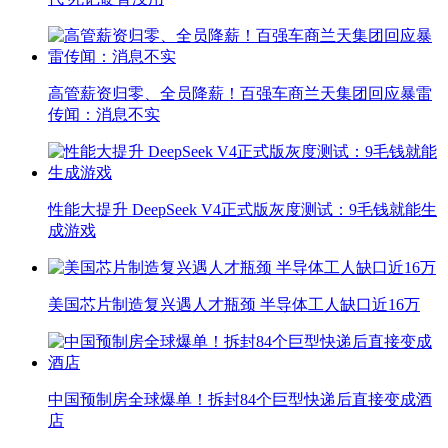
高管薪资归零、全员降薪！百强车商兰天集团回应暴雷
传闻：消息不实
性能大提升 DeepSeek V4正式版灰度测试：9毛钱就能生
成游戏
美国芯片制造复兴遇人才瓶颈 半导体工人缺口近16万
中国预制房全球爆单！拆封84个巨型快递后直接变成酒
店