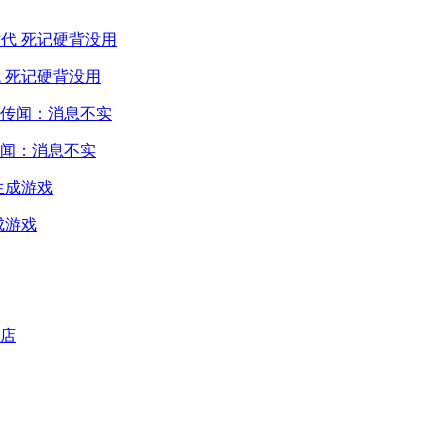
 死记硬背没用
闻：消息不实
成游戏