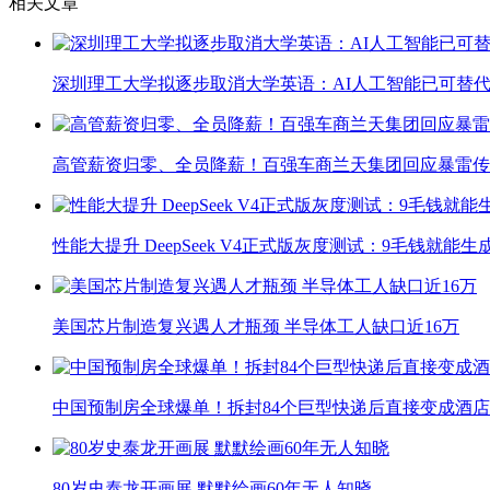
相关文章
深圳理工大学拟逐步取消大学英语：AI人工智能已可替代
高管薪资归零、全员降薪！百强车商兰天集团回应暴雷传
性能大提升 DeepSeek V4正式版灰度测试：9毛钱就能生
美国芯片制造复兴遇人才瓶颈 半导体工人缺口近16万
中国预制房全球爆单！拆封84个巨型快递后直接变成酒店
80岁史泰龙开画展 默默绘画60年无人知晓