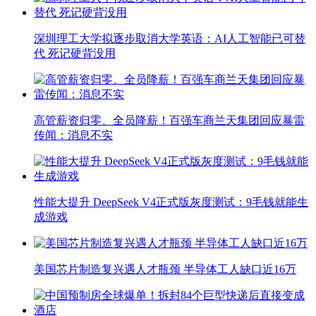
深圳理工大学拟逐步取消大学英语：AI人工智能已可替
代 死记硬背没用
高管薪资归零、全员降薪！百强车商兰天集团回应暴雷
传闻：消息不实
性能大提升 DeepSeek V4正式版灰度测试：9毛钱就能生
成游戏
美国芯片制造复兴遇人才瓶颈 半导体工人缺口近16万