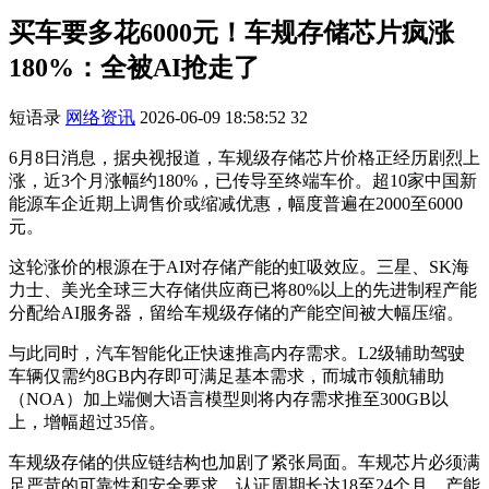
买车要多花6000元！车规存储芯片疯涨
180%：全被AI抢走了
短语录
网络资讯
2026-06-09 18:58:52
32
6月8日消息，据央视报道，车规级存储芯片价格正经历剧烈上
涨，近3个月涨幅约180%，已传导至终端车价。超10家中国新
能源车企近期上调售价或缩减优惠，幅度普遍在2000至6000
元。
这轮涨价的根源在于AI对存储产能的虹吸效应。三星、SK海
力士、美光全球三大存储供应商已将80%以上的先进制程产能
分配给AI服务器，留给车规级存储的产能空间被大幅压缩。
与此同时，汽车智能化正快速推高内存需求。L2级辅助驾驶
车辆仅需约8GB内存即可满足基本需求，而城市领航辅助
（NOA）加上端侧大语言模型则将内存需求推至300GB以
上，增幅超过35倍。
车规级存储的供应链结构也加剧了紧张局面。车规芯片必须满
足严苛的可靠性和安全要求，认证周期长达18至24个月，产能