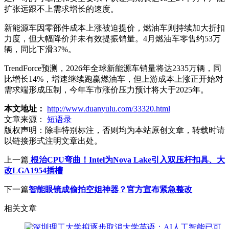
扩张远跟不上需求增长的速度。
新能源车因零部件成本上涨被迫提价，燃油车则持续加大折扣
力度，但大幅降价并未有效提振销量。4月燃油车零售约53万
辆，同比下滑37%。
TrendForce预测，2026年全球新能源车销量将达2335万辆，同
比增长14%，增速继续跑赢燃油车，但上游成本上涨正开始对
需求端形成压制，今年车市涨价压力预计将大于2025年。
本文地址：
http://www.duanyulu.com/33320.html
文章来源：
短语录
版权声明：
除非特别标注，否则均为本站原创文章，转载时请
以链接形式注明文章出处。
上一篇
根治CPU弯曲！Intel为Nova Lake引入双压杆扣具、大
改LGA1954插槽
下一篇
智能眼镜成偷拍空姐神器？官方宣布紧急整改
相关文章