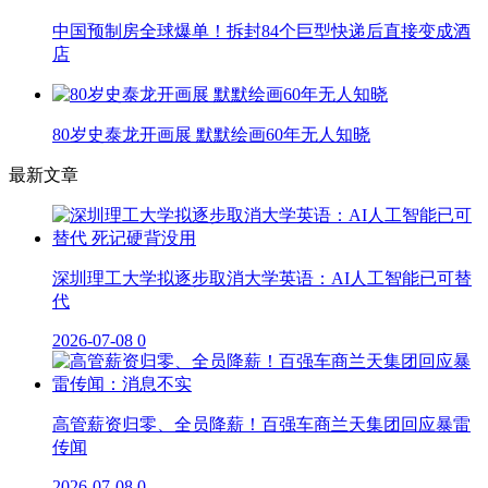
中国预制房全球爆单！拆封84个巨型快递后直接变成酒
店
80岁史泰龙开画展 默默绘画60年无人知晓
最新文章
深圳理工大学拟逐步取消大学英语：AI人工智能已可替
代
2026-07-08
0
高管薪资归零、全员降薪！百强车商兰天集团回应暴雷
传闻
2026-07-08
0