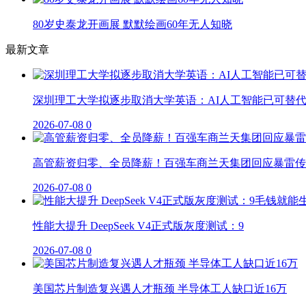
80岁史泰龙开画展 默默绘画60年无人知晓
最新文章
深圳理工大学拟逐步取消大学英语：AI人工智能已可替
2026-07-08
0
高管薪资归零、全员降薪！百强车商兰天集团回应暴雷传
2026-07-08
0
性能大提升 DeepSeek V4正式版灰度测试：9
2026-07-08
0
美国芯片制造复兴遇人才瓶颈 半导体工人缺口近16万