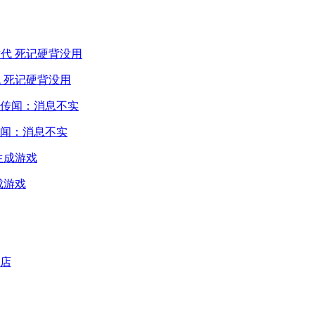
 死记硬背没用
闻：消息不实
成游戏