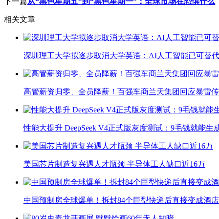
下一篇
从“黑色星期五”到“黑色星期一”：全球市场在恐惧什么
相关文章
深圳理工大学拟逐步取消大学英语：AI人工智能已可替代
高管薪资归零、全员降薪！百强车商兰天集团回应暴雷传
性能大提升 DeepSeek V4正式版灰度测试：9毛钱就能生
美国芯片制造复兴遇人才瓶颈 半导体工人缺口近16万
中国预制房全球爆单！拆封84个巨型快递后直接变成酒店