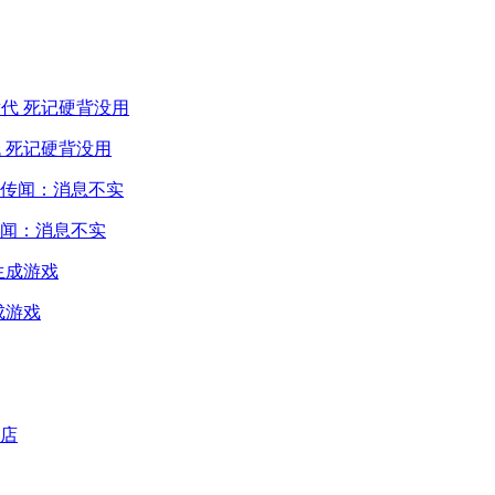
 死记硬背没用
闻：消息不实
成游戏