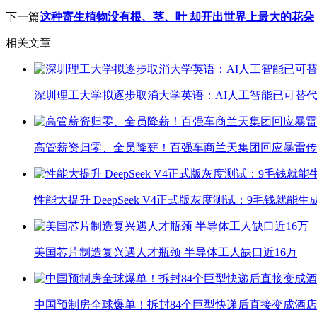
下一篇
这种寄生植物没有根、茎、叶 却开出世界上最大的花朵
相关文章
深圳理工大学拟逐步取消大学英语：AI人工智能已可替代
高管薪资归零、全员降薪！百强车商兰天集团回应暴雷传
性能大提升 DeepSeek V4正式版灰度测试：9毛钱就能生
美国芯片制造复兴遇人才瓶颈 半导体工人缺口近16万
中国预制房全球爆单！拆封84个巨型快递后直接变成酒店