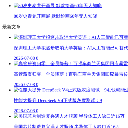
80岁史泰龙开画展 默默绘画60年无人知晓
最新文章
深圳理工大学拟逐步取消大学英语：AI人工智能已可替
2026-07-08
0
高管薪资归零、全员降薪！百强车商兰天集团回应暴雷传
2026-07-08
0
性能大提升 DeepSeek V4正式版灰度测试：9
2026-07-08
0
美国芯片制造复兴遇人才瓶颈 半导体工人缺口近16万