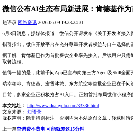
微信公布AI生态布局新进展：肯德基作
短语录
网络资讯
2026-06-09 19:23:24
31
6月8日消息，据媒体报道，微信公开课发布《关于开发者接入
指引指出，微信开放平台在充分尊重开发者权益与自主选择的
据了解，肯德基已作为首批餐饮企业率先接入。后续用户只需
取餐流程。
值得一提的是，此前千问App已宣布向第三方Agent及Skill
瑞幸咖啡、肯德基、蜜雪冰城、东方航空等首批企业已在千问进行
目前，多家企业正积极抢占AI入口。正如首批布局微信小程序
本文地址：
http://www.duanyulu.com/33336.html
文章来源：
短语录
版权声明：
除非特别标注，否则均为本站原创文章，转载时请
上一篇
空调费不费电 可能就差这15分钟