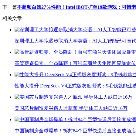
下一篇
不超频白嫖27%性能！Intel iBOT扩至19款游戏：可惜
相关文章
深圳理工大学拟逐步取消大学英语：AI人工智能已可替代
高管薪资归零、全员降薪！百强车商兰天集团回应暴雷传
性能大提升 DeepSeek V4正式版灰度测试：9毛钱就能生
美国芯片制造复兴遇人才瓶颈 半导体工人缺口近16万
中国预制房全球爆单！拆封84个巨型快递后直接变成酒店