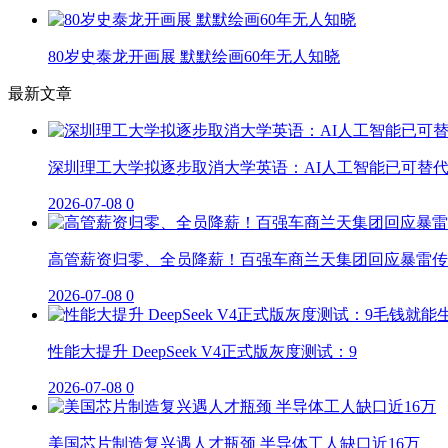
80岁史泰龙开画展 默默绘画60年无人知晓
最新文章
深圳理工大学拟逐步取消大学英语：AI人工智能已可替
2026-07-08
0
高管薪资归零、全员降薪！百强车商兰天集团回应暴雷传
2026-07-08
0
性能大提升 DeepSeek V4正式版灰度测试：9
2026-07-08
0
美国芯片制造复兴遇人才瓶颈 半导体工人缺口近16万