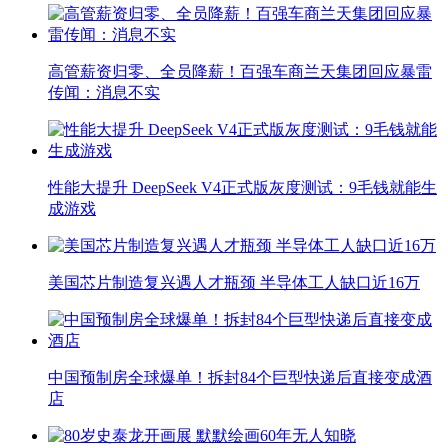
高管薪资归零、全员降薪！百强车商兰天集团回应暴雷
传闻：消息不实
性能大提升 DeepSeek V4正式版灰度测试：9毛钱就能生
成游戏
美国芯片制造复兴遇人才瓶颈 半导体工人缺口近16万
中国预制房全球爆单！拆封84个巨型快递后直接变成酒
店