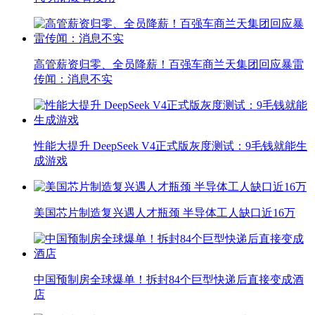
高管薪资归零、全员降薪！百强车商兰天集团回应暴雷
传闻：消息不实
性能大提升 DeepSeek V4正式版灰度测试：9毛钱就能生
成游戏
美国芯片制造复兴遇人才瓶颈 半导体工人缺口近16万
中国预制房全球爆单！拆封84个巨型快递后直接变成酒
店