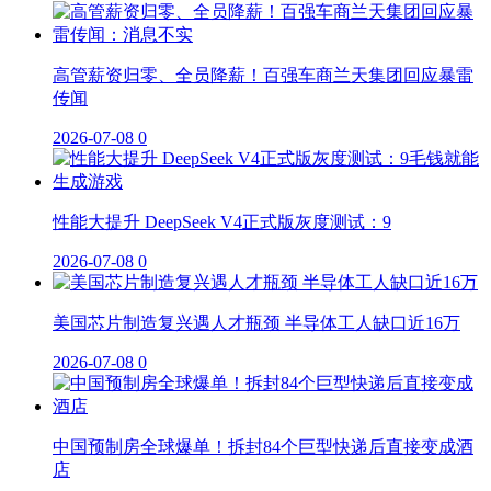
高管薪资归零、全员降薪！百强车商兰天集团回应暴雷
传闻
2026-07-08
0
性能大提升 DeepSeek V4正式版灰度测试：9
2026-07-08
0
美国芯片制造复兴遇人才瓶颈 半导体工人缺口近16万
2026-07-08
0
中国预制房全球爆单！拆封84个巨型快递后直接变成酒
店