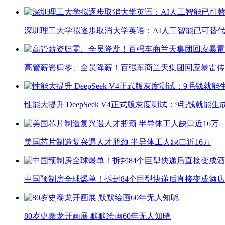
深圳理工大学拟逐步取消大学英语：AI人工智能已可替代
高管薪资归零、全员降薪！百强车商兰天集团回应暴雷传
性能大提升 DeepSeek V4正式版灰度测试：9毛钱就能生
美国芯片制造复兴遇人才瓶颈 半导体工人缺口近16万
中国预制房全球爆单！拆封84个巨型快递后直接变成酒店
80岁史泰龙开画展 默默绘画60年无人知晓