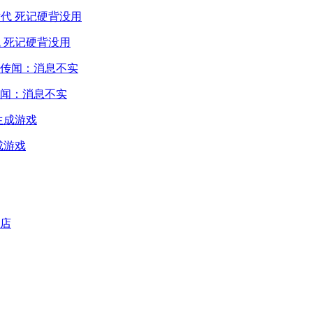
 死记硬背没用
闻：消息不实
成游戏