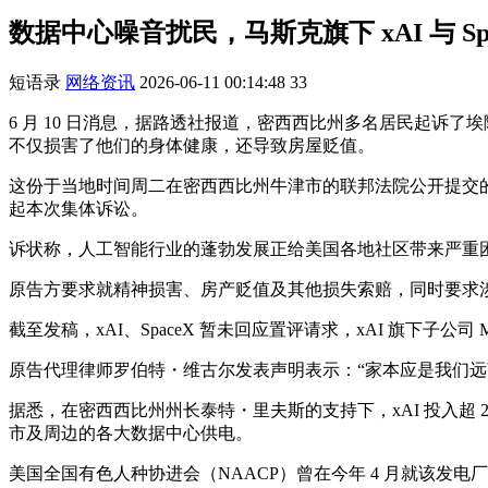
数据中心噪音扰民，马斯克旗下 xAI 与 Sp
短语录
网络资讯
2026-06-11 00:14:48
33
6 月 10 日消息，据路透社报道，密西西比州多名居民起诉了埃
不仅损害了他们的身体健康，还导致房屋贬值。
这份于当地时间周二在密西西比州牛津市的联邦法院公开提交
起本次集体诉讼。
诉状称，人工智能行业的蓬勃发展正给美国各地社区带来严重
原告方要求就精神损害、房产贬值及其他损失索赔，同时要求
截至发稿，xAI、SpaceX 暂未回应置评请求，xAI 旗下子公司
原告代理律师罗伯特・维古尔发表声明表示：“家本应是我们
据悉，在密西西比州州长泰特・里夫斯的支持下，xAI 投入超 
市及周边的各大数据中心供电。
美国全国有色人种协进会（NAACP）曾在今年 4 月就该发电