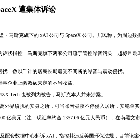
aceX 遭集体诉讼
隆・马斯克旗下的 xAI 公司与 SpaceX 公司。居民称，
的诉状指控，马斯克旗下两家公司疏于管控噪音污染，超标且刺
困扰，数以千计的居民长期遭受不间断的噪音与震动侵扰。
涉事企业上缴数额未定的不当收益。
 MZX Tech 也被列为被告，马斯克本人并未涉案。
远离外界纷扰的安身之所，可当噪音昼夜不停侵入居所，安稳踏实
200 亿美元（注：现汇率约合 1357.06 亿元人民币），在
厂及配套数据中心起诉 xAI，指控其违反美国环保法规，目前该