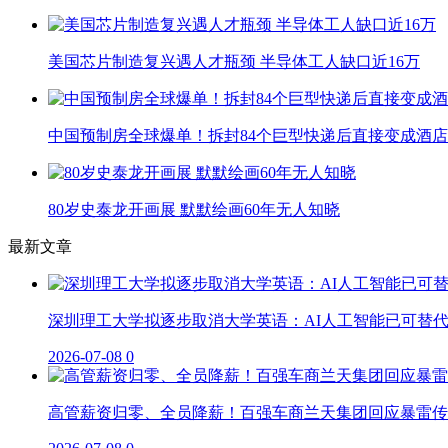
美国芯片制造复兴遇人才瓶颈 半导体工人缺口近16万
中国预制房全球爆单！拆封84个巨型快递后直接变成酒店
80岁史泰龙开画展 默默绘画60年无人知晓
最新文章
深圳理工大学拟逐步取消大学英语：AI人工智能已可替
2026-07-08
0
高管薪资归零、全员降薪！百强车商兰天集团回应暴雷传