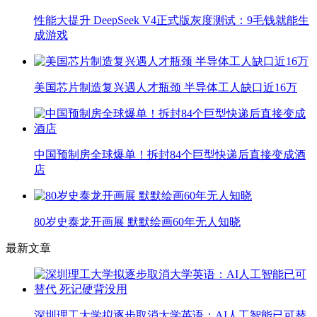
性能大提升 DeepSeek V4正式版灰度测试：9毛钱就能生
成游戏
美国芯片制造复兴遇人才瓶颈 半导体工人缺口近16万
中国预制房全球爆单！拆封84个巨型快递后直接变成酒
店
80岁史泰龙开画展 默默绘画60年无人知晓
最新文章
深圳理工大学拟逐步取消大学英语：AI人工智能已可替