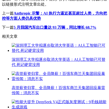
以链接形式注明文章出处。
上一篇
Anthropic 示警：AI 执行力逼近甚至超过人类，方向把
控等方面人类仍具优势
下一篇
5 月我国汽车出口量达 93 万辆，同比增长 68.7%
相关文章
深圳理工大学拟逐步取消大学英语：AI人工智能已可替
代 死记硬背没用
高管薪资归零、全员降薪！百强车商兰天集团回应暴雷
传闻：消息不实