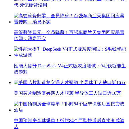
代 死记硬背没用
高管薪资归零、全员降薪！百强车商兰天集团回应暴雷
传闻：消息不实
性能大提升 DeepSeek V4正式版灰度测试：9毛钱就能生
成游戏
美国芯片制造复兴遇人才瓶颈 半导体工人缺口近16万
中国预制房全球爆单！拆封84个巨型快递后直接变成酒
店