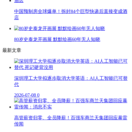
中国预制房全球爆单！拆封84个巨型快递后直接变成酒
店
80岁史泰龙开画展 默默绘画60年无人知晓
最新文章
深圳理工大学拟逐步取消大学英语：AI人工智能已可替
代
2026-07-08
0
高管薪资归零、全员降薪！百强车商兰天集团回应暴雷
传闻