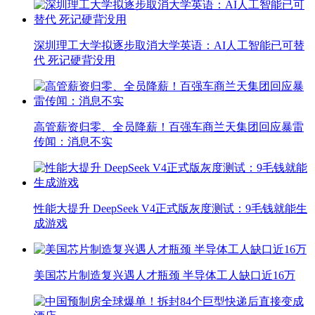
深圳理工大学拟逐步取消大学英语：AI人工智能已可替
代 死记硬背没用
高管薪资归零、全员降薪！百强车商兰天集团回应暴雷
传闻：消息不实
性能大提升 DeepSeek V4正式版灰度测试：9毛钱就能生
成游戏
美国芯片制造复兴遇人才瓶颈 半导体工人缺口近16万