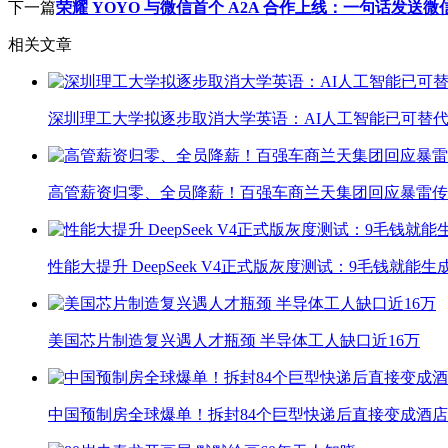
下一篇
荣耀 YOYO 与微信首个 A2A 合作上线：一句话发送微
相关文章
深圳理工大学拟逐步取消大学英语：AI人工智能已可替代
高管薪资归零、全员降薪！百强车商兰天集团回应暴雷传
性能大提升 DeepSeek V4正式版灰度测试：9毛钱就能生
美国芯片制造复兴遇人才瓶颈 半导体工人缺口近16万
中国预制房全球爆单！拆封84个巨型快递后直接变成酒店