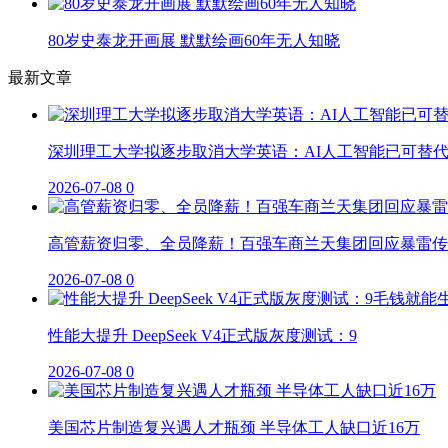
80岁史泰龙开画展 默默绘画60年无人知晓
最新文章
深圳理工大学拟逐步取消大学英语：AI人工智能已可替
2026-07-08
0
高管薪资归零、全员降薪！百强车商兰天集团回应暴雷传
2026-07-08
0
性能大提升 DeepSeek V4正式版灰度测试：9
2026-07-08
0
美国芯片制造复兴遇人才瓶颈 半导体工人缺口近16万