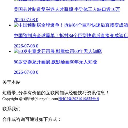
美国芯片制造复兴遇人才瓶颈 半导体工人缺口近16万
2026-07-08
0
中国预制房全球爆单！拆封84个巨型快递后直接变成酒店
2026-07-08
0
80岁史泰龙开画展 默默绘画60年无人知晓
2026-07-08
0
关于本站
短语录_分享有价值的互联网知识经验技巧资讯信息！
Copyright @ 短语录(duanyulu.com)
晋ICP备2021019855号-9
联系我们
合作或咨询可通过如下方式：