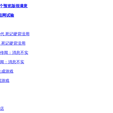
首个预览版很满意
组网试验
 死记硬背没用
闻：消息不实
成游戏