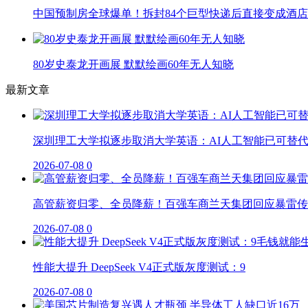
中国预制房全球爆单！拆封84个巨型快递后直接变成酒店
80岁史泰龙开画展 默默绘画60年无人知晓
最新文章
深圳理工大学拟逐步取消大学英语：AI人工智能已可替
2026-07-08
0
高管薪资归零、全员降薪！百强车商兰天集团回应暴雷传
2026-07-08
0
性能大提升 DeepSeek V4正式版灰度测试：9
2026-07-08
0