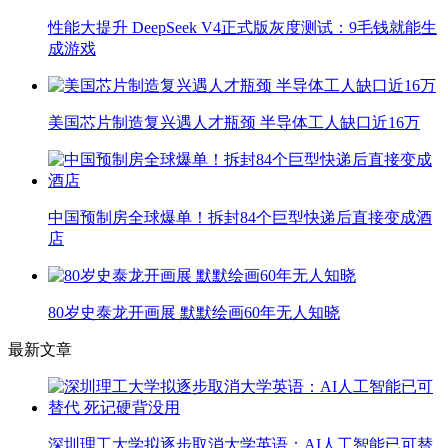
性能大提升 DeepSeek V4正式版灰度测试：9毛钱就能生
成游戏
美国芯片制造复兴遇人才瓶颈 半导体工人缺口近16万
中国预制房全球爆单！拆封84个巨型快递后直接变成酒
店
80岁史泰龙开画展 默默绘画60年无人知晓
最新文章
深圳理工大学拟逐步取消大学英语：AI人工智能已可替