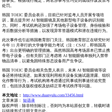
弊事实。根据现行规定，两名涉事考生均受到成绩作废及禁考
处罚。
韩国 TOEIC 委员会表示，目前已针对监考人员开展专项培
训，重点提升对 AI 智能眼镜及其他新型电子设备的识别能
力。同时，考试机构还加强了考场电子设备管理、身份核验和
考后数据分析等措施，以发现异常答题模式和潜在违规行为。
此次事件也引起韩国教育部门关注。韩国教育部正在研究针对
今年 11 月举行的大学修学能力考试（注：CSAT，即韩国高
考）出台更明确的管理措施。虽然韩国高考考场原本已禁止携
带电子设备，但有关部门正考虑将 AI 智能眼镜单独列入禁带
物品清单，以避免因特殊形态设备而产生争议。
韩国 TOEIC 委员会相关负责人表示，未来 AI 智能眼镜等设
备还将持续演进。如果发现利用相关设备实施试题泄露、组织
化作弊等行为，考试机构将考虑通过民事或刑事途径追究责
任，包括涉及版权侵权及妨碍正常考试秩序等问题。
本文地址：
http://www.duanyulu.com/33456.html
文章来源：
短语录
版权声明：
除非特别标注，否则均为本站原创文章，转载时请
以链接形式注明文章出处。