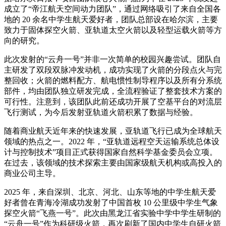
成立了“帝江航天空间动力团队”，通过网络吸引了来自全国各
地的 20 余名中学生航天爱好者，团队总部设在哈尔滨，主要
致力于固体探空火箭、亚轨道太空火箭以及轻型运载火箭等方
向的研究。
此次发射的“云舟一号”并非一次简单的校园兴趣尝试。团队自
主研发了双段双脉冲发动机，成功实现了火箭的分段点火与完
整回收；火箭的燃料配方、航电惯性制导程序以及所有分系统
部件，均由团队独立研发完成，全流程验证了整套技术方案的
可行性。注意到，该团队此前还成功开展了空基平台的对流层
飞行测试，为今后发射亚轨道火箭积累了数据与经验。
随着商业航天近年来的快速发展，亚轨道飞行已成为全球航天
领域的热点之一。2022 年，“亚轨道远程空天运输系统总体设
计与控制技术”项目正式获得国家自然科学基金委员会立项。
在过去，该领域的技术探索主要由国家级航天机构或高投入的
商业公司主导。
2025 年，来自深圳、北京、河北、山东等地的中学生航天爱
好者曾在青海冷湖成功发射了中国首枚 10 公里级中学生气象
探空火箭“飞燕一号”。此次由黑龙江省实验中学中学生研制的
“云舟一号”作为科研级火箭，再次刷新了国内中学生自研火箭