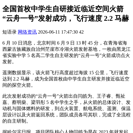
全国首枚中学生自研接近临近空间火箭
“云舟一号”发射成功，飞行速度 2.2 马赫
短语录
网络资讯
2026-06-11 17:47:30
42
6 月 10 日消息，北京时间 6 月 9 日 13 时 45 分，在青海省海
西蒙古族藏族自治州茫崖市冷湖火箭发射基地，一枚由黑龙江
省实验中学 5 名高二学生自主研发的“云舟一号”火箭成功点火
发射。
遥测数据显示，该火箭飞行高度超过海拔 15 公里，飞行速度
达到 2.2 马赫，成为全国首枚由中学生自主研发并接近临近空
间的探空火箭。
此次发射成功的“云舟一号”火箭出自闫皓为、王子睿、甄祉
嘉、蔡明燊、梁羽彤 5 名中学生之手，从火箭的总体设计、发
动机与固体燃料的研发，到点火装置、航电系统、遥测、保温
层设计以及火箭返回系统，团队成员各司其职，完成了全流程
的自主研制。
据哈尔滨日报，项目团队核心人物闫皓为早在 2023 年就发起