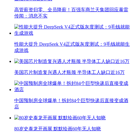
高管薪资归零、全员降薪！百强车商兰天集团回应暴雷
传闻：消息不实
性能大提升 DeepSeek V4正式版灰度测试：9毛钱就能生
成游戏
美国芯片制造复兴遇人才瓶颈 半导体工人缺口近16万
中国预制房全球爆单！拆封84个巨型快递后直接变成酒
店
80岁史泰龙开画展 默默绘画60年无人知晓