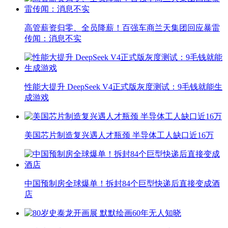
高管薪资归零、全员降薪！百强车商兰天集团回应暴雷
传闻：消息不实
性能大提升 DeepSeek V4正式版灰度测试：9毛钱就能生
成游戏
美国芯片制造复兴遇人才瓶颈 半导体工人缺口近16万
中国预制房全球爆单！拆封84个巨型快递后直接变成酒
店