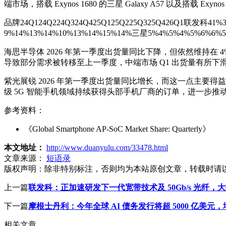
端市场，搭载 Exynos 1680 的三星 Galaxy A57 以及搭载 Exyn
品牌24Q124Q224Q324Q425Q125Q225Q325Q426Q1联发科41
9%14%13%14%10%13%14%15%14%三星5%4%5%4%5%6%6
海思半导体 2026 年第一季度出货量同比下降，但依然维持在 4% 
导致部分需求被转移至上一季度，中端市场 Q1 出货量有所下
紫光展锐 2026 年第一季度出货量同比增长，而这一点主要得益于与
级 5G 智能手机领域持续获得头部手机厂商的订单，进一步推
参考资料：
《Global Smartphone AP-SoC Market Share: Quarterly》
本文地址：
http://www.duanyulu.com/33478.html
文章来源：
短语录
版权声明：
除非特别标注，否则均为本站原创文章，转载时请
上一篇
联发科：正加速研发下一代宽带技术及 50Gb/s 光纤，
下一篇
摩根士丹利：今年全球 AI 债务发行将超 5000 亿美元
相关文章