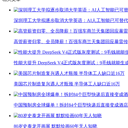
深圳理工大学拟逐步取消大学英语：AI人工智能已可替代
高管薪资归零、全员降薪！百强车商兰天集团回应暴雷传
性能大提升 DeepSeek V4正式版灰度测试：9毛钱就能生
美国芯片制造复兴遇人才瓶颈 半导体工人缺口近16万
中国预制房全球爆单！拆封84个巨型快递后直接变成酒店
80岁史泰龙开画展 默默绘画60年无人知晓