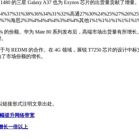
os 1480 的三星 Galaxy A37 也为 Exynos 芯片的出货量贡献了增量
%34%37%31%38%36%34%31%32%高通27%30%24%25%27%26
%5%7%海思2%3%4%4%4%4%3%4%4%其他1%1%1%1%1%1%1%1
的份额。华为 Mate 80 系列发布后，高端市场出货量有所增长。然
滑。
 REDMI 的合作。在 4G 领域，展锐 T7250 芯片的设计中标
动了市场份额的增长。
以链接形式注明文章出处。
大幅提升网络带宽
，增长一倍以上