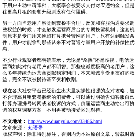
下用户主动申请降档，大概率会被要求支付对应违约金，但是
往更高月租的套餐升级则没有任何阻碍。
另一方面当老用户察觉到套餐不合理，反复和客服沟通要求调
整权益的时候，才会触发运营商后台的专属挽留机制，这套机
制原本是专门用来挽留打算携号转网的用户，只有达到触发条
件，用户才能拿到那些从来不对普通存量用户开放的补偿性优
惠。
不少行业观察者都明确表示，无论是“杀熟”还是歧视，电信运
营商如此对待老用户都不明智。那些忠诚度极高的老用户，这
么多年持续为运营商贡献稳定利润，本来就该享受更友好的权
益，完全不该被慢待甚至变相收割。
现在各大社交平台已经衍生出大量实操性很强的应对攻略，被
不合理高月租套餐捆绑的消费者，可以通过明确告知客服自己
打算办理携号转网或者投诉的方式，倒逼运营商主动给出可协
调的权益调整方案，不用再被动接受区别对待。
本文地址：
http://www.duanyulu.com/33486.html
文章来源：
短语录
版权声明：
除非特别标注，否则均为本站原创文章，转载时请