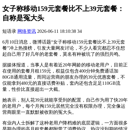
女子称移动159元套餐比不上39元套餐：
自称是冤大头
短语录
网络资讯
2026-06-11 18:10:38
34
6月10日消息，微博话题“女子称移动159元套餐比不上39元套
餐”冲上热搜榜，引发大量网友讨论，不少人看完都忍不住想
起自己用了好几年的老套餐，莫名有种被坑了的强烈共鸣。
据媒体报道，当事人是有着近20年网龄的移动老用户，目前正
在使用的套餐月租159元，权益仅包含400分钟免费通话加
80GB通用流量，而同运营商的朋友办理的39元优惠套餐，不
仅能拿到480元的直接话费补贴，套内还包含足足110GB流
量，性价比直接超出一大截。
她表示，别人花39元就能享受到的配置，自己作为用了快20年
的老用户，每个月掏159元居然完全没有权限办理，完全像运
营商眼里一直默默被收割的冤大头。
有业内人士拆解了这种老用户降档难的底层逻辑，一方面很多
早期办理的高月租套餐都附带了消费协议，协议没到期的情况