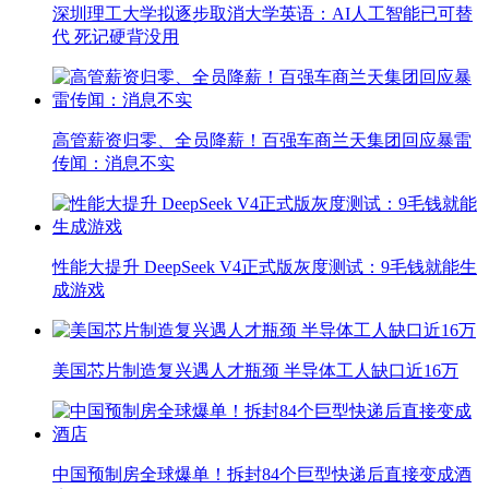
深圳理工大学拟逐步取消大学英语：AI人工智能已可替
代 死记硬背没用
高管薪资归零、全员降薪！百强车商兰天集团回应暴雷
传闻：消息不实
性能大提升 DeepSeek V4正式版灰度测试：9毛钱就能生
成游戏
美国芯片制造复兴遇人才瓶颈 半导体工人缺口近16万
中国预制房全球爆单！拆封84个巨型快递后直接变成酒