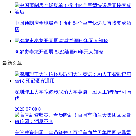
中国预制房全球爆单！拆封84个巨型快递后直接变成酒
店
80岁史泰龙开画展 默默绘画60年无人知晓
最新文章
深圳理工大学拟逐步取消大学英语：AI人工智能已可替
代
2026-07-08
0
高管薪资归零、全员降薪！百强车商兰天集团回应暴雷