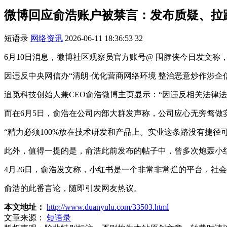
微博回应俞浩账户被禁言：发布质疑、拉
短语录
网络资讯
2026-06-11 18:36:53
32
6月10日消息，微博社区观察员官方账号@ 围脖侠今日发文称
因违反中央网信办“清朗·优化营商网络环境 整治恶意炒作涉
追觅科技创始人兼CEO俞浩微博主页显示：“因违反相关法律法
而在6月5日，俞浩在公司内部大群发声称，公司应心无旁骛做
“精力必须100%放在技术研发和产品上。实业这条路没有捷
此外，值得一提的是，俞浩此前发布的帖子中，曾多次炮轰小
4月26日，俞浩发文称，小红书是一个非常非常烂的平台，社
俞浩的此番言论，随即引发网友热议。
本文地址：
http://www.duanyulu.com/33503.html
文章来源：
短语录