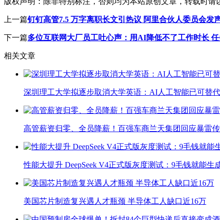
版权声明：
除非特别标注，否则均为本站原创文章，转载时请
上一篇
钉钉高管7.5 万字离职长文引热议 阿里合伙人委员会
下一篇
多位互联网大厂员工吐心声：用AI降低不了工作时长 
相关文章
深圳理工大学拟逐步取消大学英语：AI人工智能已可替代
高管薪资归零、全员降薪！百强车商兰天集团回应暴雷传
性能大提升 DeepSeek V4正式版灰度测试：9毛钱就能生
美国芯片制造复兴遇人才瓶颈 半导体工人缺口近16万