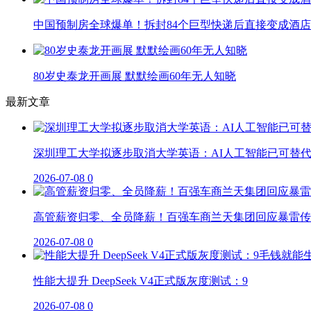
中国预制房全球爆单！拆封84个巨型快递后直接变成酒店
80岁史泰龙开画展 默默绘画60年无人知晓
最新文章
深圳理工大学拟逐步取消大学英语：AI人工智能已可替
2026-07-08
0
高管薪资归零、全员降薪！百强车商兰天集团回应暴雷传
2026-07-08
0
性能大提升 DeepSeek V4正式版灰度测试：9
2026-07-08
0