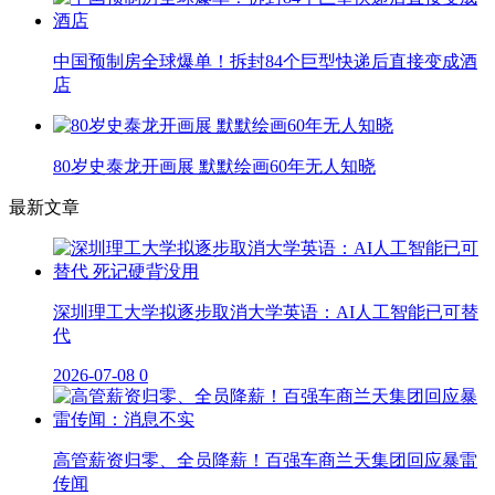
中国预制房全球爆单！拆封84个巨型快递后直接变成酒
店
80岁史泰龙开画展 默默绘画60年无人知晓
最新文章
深圳理工大学拟逐步取消大学英语：AI人工智能已可替
代
2026-07-08
0
高管薪资归零、全员降薪！百强车商兰天集团回应暴雷
传闻