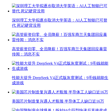
深圳理工大学拟逐步取消大学英语：AI人工智能已可替
代 死记硬背没用
高管薪资归零、全员降薪！百强车商兰天集团回应暴雷
传闻：消息不实
性能大提升 DeepSeek V4正式版灰度测试：9毛钱就能生
成游戏
美国芯片制造复兴遇人才瓶颈 半导体工人缺口近16万