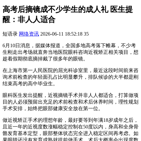
高考后摘镜成不少学生的成人礼 医生提
醒：非人人适合
短语录
网络资讯
2026-06-11 18:52:18
35
6月10日消息，据媒体报道，全国多地高考落下帷幕，不少考
生刚走出考场就直奔当地医院眼科咨询近视矫正相关项目，想
趁着假期彻底摘掉戴了很多年的眼镜。
在上海市第一人民医院的屈光科诊室里，最近这段时间前来咨
询术前检查的年轻面孔占比明显攀升，排队候诊的大半都是刚
结束高考的高中毕业生。
眼科医生发出提醒，近视摘镜手术并非人人都适合，打算做项
目的人必须预留出充足的术前检查和术后休养时间，理性规划
手术安排，始终把眼部健康安全放在第一位。
做近视矫正手术的理想年龄，最好要等到年满18岁成年之后，
且近一年的近视度数涨幅稳定控制在50度以内，身高和全身骨
骼发育基本定型，眼部整体状态完全进入稳定区间再考虑。如
果眼睛还没有发育成熟就提前做手术，术后大概率会出现度数