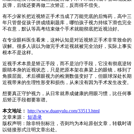
反弹，后续还要再做二次矫正，反而得不偿失。
有不少家长把近视矫正手术当成了万能兜底的后悔药，高中三
年只管督促孩子拼成绩刷题库，哪怕孩子视力持续下滑也完全
不在意，默认等高考结束做个手术就能彻底把近视治好。
在专业眼科医生看来，这种认知是对近视矫正手术非常致命的
误解。很多人误以为做完手术近视就被完全治好，实际上事实
根本不是这样。
近视手术本质是矫正手段，而不是治疗手段，它没有彻底逆转
眼睛本身的近视状态，只是把原本架在鼻梁上的眼镜，移到了
角膜层面。术后裸眼视力的检测数值变好了，但眼球深处长期
近视带来的生理性形变和损伤，从来没有因为手术发生改变。
想要真正守护视力，从日常就养成健康的用眼习惯，比任何事
后矫正手段都要靠谱。
本文地址：
http://www.duanyulu.com/33513.html
文章来源：
短语录
版权声明：
除非特别标注，否则均为本站原创文章，转载时请
以链接形式注明文章出处。