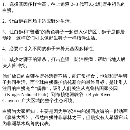
1、选择基因多样性高，往上追溯 2~3 代可以找到野生祖先的
白狮。
2、让白狮在围场里适应野外生活。
3、让白狮和“普通”的黄色狮子一起进入保护区，狮子是群居
动物，这样它们可以像野生狮子一样结伴生活。
4、必要时引入不同的狮子来补充基因多样性。
5、减少对狮子的猎杀，打击盗猎，防治疾病，帮助当地人解
决人兽冲突。
他们放归的白狮在野外活得不错，能正常捕食，也能和野生狮
子共同生活。而全球白狮保护信托基金的最终目标，是让引人
注目的白狮充当“偶像”，吸引人们关注从克鲁格国家公园
（Kruger National Park）到布赖德河峡谷（Blyde River
Canyon）广大区域的整个生态环境。
白狮为大家所知，主要是因为手冢治虫的漫画改编的一部动画
《森林大帝》。虽然白狮并非森林之王，但确实有人希望它成
为非洲草木鸟兽的代表。