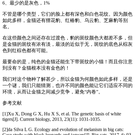
6、最少的是灰色，1%
不管是哪个类型，它们的脸上都有深色和白色花纹。因为颜色
如此多样，金猫还有狸花豹、红椿豹、乌云豹、芝麻豹等别
名。
在这些颜色之间还存在过渡色，豹的斑纹颜色大都差不多，但
是金猫的斑纹有浓有淡，最淡的近似于无，斑纹的底色从棕灰
色到红棕色都有可能。
最要命的是，纯色的金猫还能生下带斑纹的小猫！而且你注意
到没有？金猫根本没有金色的！
我们对这个物种了解甚少，所以金猫为何颜色如此多样，还是
一个谜，我们只能猜测，也许不同的颜色能让它们适应不同的
环境，从而让金猫之间减少竞争，避免“内卷”。
参考文献
[1]Xu X, Dong G X, Hu X S, et al. The genetic basis of white
tigers[J]. Current biology, 2013, 23(11): 1031-1035.
[2]da Silva L G. Ecology and evolution of melanism in big cats:
Case study with black leopards and jaguars[J]. Big cats, 2017, 6: 93-