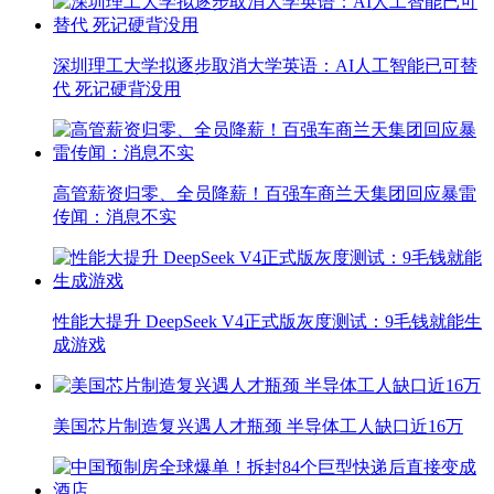
深圳理工大学拟逐步取消大学英语：AI人工智能已可替
代 死记硬背没用
高管薪资归零、全员降薪！百强车商兰天集团回应暴雷
传闻：消息不实
性能大提升 DeepSeek V4正式版灰度测试：9毛钱就能生
成游戏
美国芯片制造复兴遇人才瓶颈 半导体工人缺口近16万