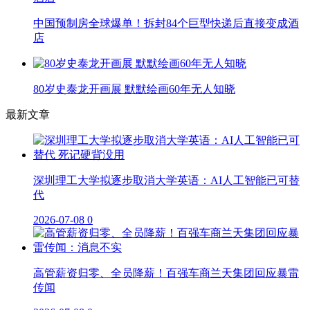
中国预制房全球爆单！拆封84个巨型快递后直接变成酒
店
80岁史泰龙开画展 默默绘画60年无人知晓
最新文章
深圳理工大学拟逐步取消大学英语：AI人工智能已可替
代
2026-07-08
0
高管薪资归零、全员降薪！百强车商兰天集团回应暴雷
传闻