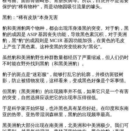
椎弯曲、面部骨骼畸形、肾脏疾病等。所以，白虎并不是需要
保护的“稀有物种”，而是动物园吸引流量的噱头。
黑豹：“稀有皮肤”本身无害
豹和美洲豹两个物种，都会出现浑身漆黑的突变。对于豹，黑
豹的成因是 ASIP 基因丧失功能，导致黑色素沉积，对于美洲
豹，黑“豹”的成因则是 MC1R 基因功能加强，在黄色的毛皮
上产生了黑色素。这种变黑的突变统称为“黑化”。
虽然豹和美洲豹野生种群数量都经历了严重缩减，但人们仍时
不时能在野外找到黑豹（和黑美洲豹）。
豹子的斑点是“迷彩服”，能够打乱它的轮廓，并模仿斑驳树
影，防止被猎物发现，这样看来，变成黑色好像是个坏事情。
但黑豹（黑美洲豹）的出现频率并不低，如果它只是一个有害
的突变，自然选择应该把它的出现率压得很低。
于是科学家开始怀疑，也许黑色具有某些好处。在印度和东南
亚的热带、亚热带湿润森林里，黑豹的出现频率最高。
黑美洲豹大部分出现在南美洲，北美洲和中美洲极少。我们可