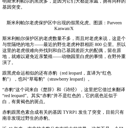
明斯米利帕尔的黑虎多，是因为它们大都是亲戚，拥有同样的
基因突变。
斯米利帕尔老虎保护区中出现的假黑化虎。图源：Parveen
Kaswan/X
斯米利帕尔保护区的老虎数量不多，而且对老虎来说，这是个
与世隔绝的地方——最近的野生老虎种群相距 800 公里。所以
这里的老虎很难向外找到和自己基因差距大的配偶，留在原
地，就难以避免近亲繁殖——动物园里白虎的事情，在野外重
演了。
跟黑虎命运相似的还有赤豹（red leopard，直译为“红色
豹”），也叫“草莓豹”（strawberry leopard）。
“赤豹”这个词来自《楚辞》和《诗经》，这里把它借过来翻译
“red leopard”。其实“赤豹”并不是红色的，它的底色近似于
白，有黄褐色的斑点。
赤豹跟黑色素合成有关的基因 TYRP1 发生了突变，目前只有
南非发现过野生的赤豹。