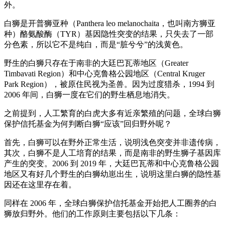
外。
白狮是开普狮亚种（Panthera leo melanochaita，也叫南方狮亚
种）酪氨酸酶（TYR）基因隐性突变的结果，只失去了一部
分色素，所以它不是纯白，而是“脏兮兮”的浅黄色。
野生的白狮只存在于南非的大廷巴瓦蒂地区（Greater
Timbavati Region）和中心克鲁格公园地区（Central Kruger
Park Region），被原住民视为圣兽。因为过度猎杀，1994 到
2006 年间，白狮一度在它们的野生栖息地消失。
之前提到，人工繁育的白虎大多有近亲繁殖的问题，全球白狮
保护信托基金为何判断白狮“应该”回归野外呢？
首先，白狮可以在野外正常生活，说明浅色突变并非遗传病，
其次，白狮不是人工培育的结果，而是南非的野生狮子基因库
产生的突变。2006 到 2019 年，大廷巴瓦蒂和中心克鲁格公园
地区又有好几个野生的白狮幼崽出生，说明这里白狮的隐性基
因还在这里存在着。
同样在 2006 年，全球白狮保护信托基金开始把人工圈养的白
狮放归野外。他们的工作原则主要包括以下几条：