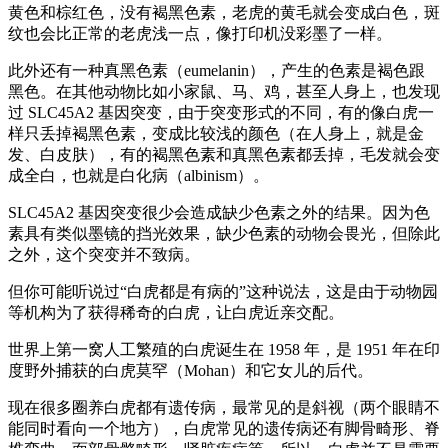
黄色和棕红色，没有褐黑色素，老虎的黄毛就会变成白色，斑
纹也会比正常的老虎浅一点，像打印机没彩墨了一样。
此外还有一种真黑色素（eumelanin），产生的色素是褐色跟
黑色。在其他动物比如小家鼠、马、鸡，甚至人身上，也发现
过 SLC45A2 基因突变，由于突变形式的不同，有的像白虎一
样只丢掉褐黑色素，变成比较浅的颜色（在人身上，就是金
发、白皮肤），有的褐黑色素和真黑色素都丢掉，毛发就会变
成全白，也就是白化病（albinism）。
SLC45A2 基因突变很少会造成缺少色素之外的结果。因为色
素具有类似墨镜的挡光效果，缺少色素的动物会畏光，但除此
之外，这个突变并不致病。
但你可能听说过“白虎都是有病的”这种说法，这是由于动物园
等机构为了获得稀奇的白虎，让白虎近亲交配。
世界上第一窝人工繁殖的白虎诞生在 1958 年，是 1951 年在印
度野外捕获的白虎莫罕（Mohan）和它女儿的后代。
现在很多圈养白虎都有遗传病，最常见的是斜视（两个眼睛不
能同时看向一个地方），白虎常见的遗传病还有脚骨畸形、脊