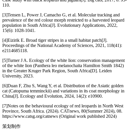
110.
[3]Tensen L, Power J, Camacho G, et al. Molecular tracking and
prevalence of the red colour morph restricted to a harvested leopard
population in South Africa[J]. Evolutionary Applications, 2022,
15(6): 1028-1041.
[4]Eizirik E. Broad tiger stripes in a small habitat patch[J].
Proceedings of the National Academy of Sciences, 2021, 118(41):
e2114685118.
[5]Turner J A. Ecology of the white lion: conservation management
of the white lion (Panthera leo melanochaita Hamilton Smith 1842)
in the Greater Kruger Park Region, South Africa[D]. Leiden
University, 2023.
[6]Duan F, Zhu S, Wang Y, et al. Distribution of the Asiatic golden
cat (Catopuma temminckii) and variations in its coat morphology in
China[J]. Ecology and Evolution, 2024, 14(2): e10900.
[7]Notes on the behavioural ecology of red leopards in North West
Province, South Africa. (2024). CATnews, 80(Summer 2024), 08.
https://www.catsg.org/catnews (Original work published 2024)
策划制作