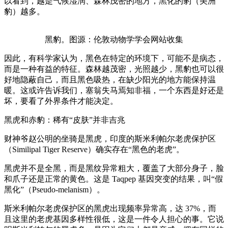
以看到，越是气候湿润、森林茂密的地方，黑化的豹（美洲
豹）越多。
黑豹。图源：伦敦动物学学会网站收集
因此，有科学家认为，黑色在特定的环境下，可能不是病态，
而是一种有益的特征。森林越茂密，光照越少，黑豹也可以很
好地隐蔽自己，而且黑色吸热，在缺少阳光的地方能保持温
暖。这或许告诉我们，塞翁失马焉知非福，一个东西是好还是
坏，要看了外界条件才能决定。
黑虎和赤豹：稀有“皮肤”并非吉兆
财神爷赵公明的坐骑是黑虎，印度的斯米利帕尔老虎保护区
（Similipal Tiger Reserve）确实存在“黑色的老虎”。
黑虎并不是全黑，而是黑纹异常粗大，覆盖了大部分身子，脸
和爪子还是正常的黄色。这是 Taqpep 基因突变的结果，叫“假
黑化”（Pseudo-melanism）。
斯米利帕尔老虎保护区的黑虎出现频率异常高，达 37%，而
且这里的老虎基因多样性很低，这是一件令人担心的事。它说