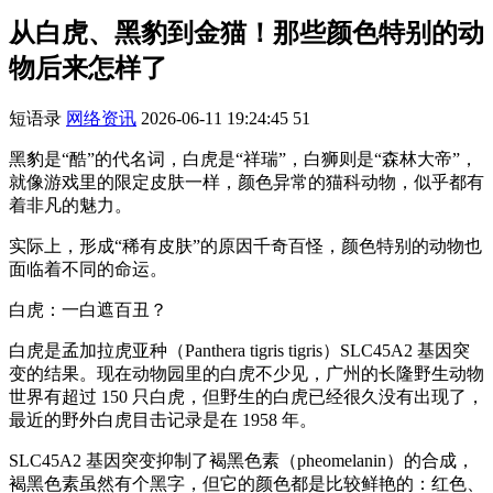
从白虎、黑豹到金猫！那些颜色特别的动
物后来怎样了
短语录
网络资讯
2026-06-11 19:24:45
51
黑豹是“酷”的代名词，白虎是“祥瑞”，白狮则是“森林大帝”，
就像游戏里的限定皮肤一样，颜色异常的猫科动物，似乎都有
着非凡的魅力。
实际上，形成“稀有皮肤”的原因千奇百怪，颜色特别的动物也
面临着不同的命运。
白虎：一白遮百丑？
白虎是孟加拉虎亚种（Panthera tigris tigris）SLC45A2 基因突
变的结果。现在动物园里的白虎不少见，广州的长隆野生动物
世界有超过 150 只白虎，但野生的白虎已经很久没有出现了，
最近的野外白虎目击记录是在 1958 年。
SLC45A2 基因突变抑制了褐黑色素（pheomelanin）的合成，
褐黑色素虽然有个黑字，但它的颜色都是比较鲜艳的：红色、