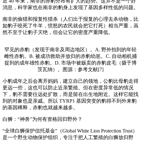
近 40 年来，南非的赤豹分布有扩大的趋势。这并不是一个好
消息，科学家也在南非的豹身上发现了基因多样性低的问题。
南非的偷猎和报复性猎杀（人们出于报复的心理去杀动物，比
如豹子咬死了牛羊，愤怒的农民就会把它打死）相当严重，虽
然不至于让豹子灭绝，但会让它的密度严重降低。
罕见的赤豹（发现于南非及周边地区）。A. 野外拍到的年轻
雌性赤豹。B. 被成功救助并放归的赤豹幼崽。C. 自动相机捕
捉到的成年雄性赤豹。D. 市场中被贩卖的赤豹皮毛（摄于博
茨瓦纳）。图源：参考文献[7]
小豹成年之后会离开妈妈，建立自己的领地，公豹比母豹走得
更远一些，这也可以防止近亲繁殖。但在密度异常低的情况
下，豹不需要往远处扩散，而是留在出生地附近。这样它能找
到的对象也是亲戚。所以 TYRP1 基因突变的豹得不到外来豹
的基因稀释，赤豹也就越来越多。
白狮：“神兽”为何有资格回归野外？
“全球白狮保护信托基金”（Global White Lion Protection Trust）
是一个野生动物保护组织，专注于把人工繁殖的白狮放归野