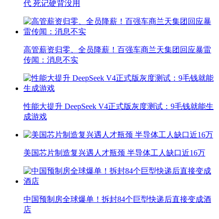
代 死记硬背没用
高管薪资归零、全员降薪！百强车商兰天集团回应暴雷
传闻：消息不实
性能大提升 DeepSeek V4正式版灰度测试：9毛钱就能生
成游戏
美国芯片制造复兴遇人才瓶颈 半导体工人缺口近16万
中国预制房全球爆单！拆封84个巨型快递后直接变成酒
店