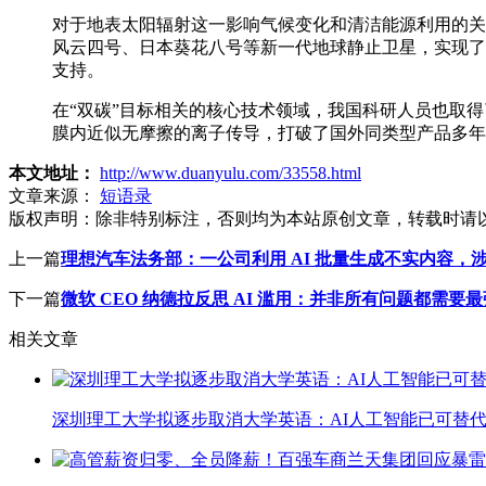
对于地表太阳辐射这一影响气候变化和清洁能源利用的关键
风云四号、日本葵花八号等新一代地球静止卫星，实现了对
支持。
在“双碳”目标相关的核心技术领域，我国科研人员也取得
膜内近似无摩擦的离子传导，打破了国外同类型产品多年
本文地址：
http://www.duanyulu.com/33558.html
文章来源：
短语录
版权声明：
除非特别标注，否则均为本站原创文章，转载时请
上一篇
理想汽车法务部：一公司利用 AI 批量生成不实内容，
下一篇
微软 CEO 纳德拉反思 AI 滥用：并非所有问题都需要
相关文章
深圳理工大学拟逐步取消大学英语：AI人工智能已可替代