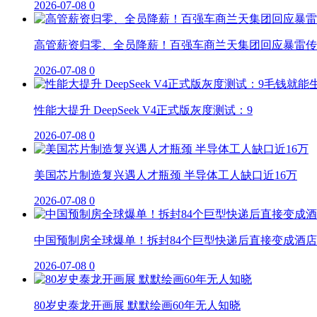
2026-07-08
0
高管薪资归零、全员降薪！百强车商兰天集团回应暴雷传
2026-07-08
0
性能大提升 DeepSeek V4正式版灰度测试：9
2026-07-08
0
美国芯片制造复兴遇人才瓶颈 半导体工人缺口近16万
2026-07-08
0
中国预制房全球爆单！拆封84个巨型快递后直接变成酒店
2026-07-08
0
80岁史泰龙开画展 默默绘画60年无人知晓