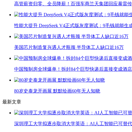
高管薪资归零、全员降薪！百强车商兰天集团回应暴雷传
性能大提升 DeepSeek V4正式版灰度测试：9毛钱就能生
美国芯片制造复兴遇人才瓶颈 半导体工人缺口近16万
中国预制房全球爆单！拆封84个巨型快递后直接变成酒店
80岁史泰龙开画展 默默绘画60年无人知晓
最新文章
深圳理工大学拟逐步取消大学英语：AI人工智能已可替