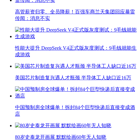
高管薪资归零、全员降薪！百强车商兰天集团回应暴雷
传闻：消息不实
性能大提升 DeepSeek V4正式版灰度测试：9毛钱就能生
成游戏
美国芯片制造复兴遇人才瓶颈 半导体工人缺口近16万
中国预制房全球爆单！拆封84个巨型快递后直接变成酒
店
80岁史泰龙开画展 默默绘画60年无人知晓