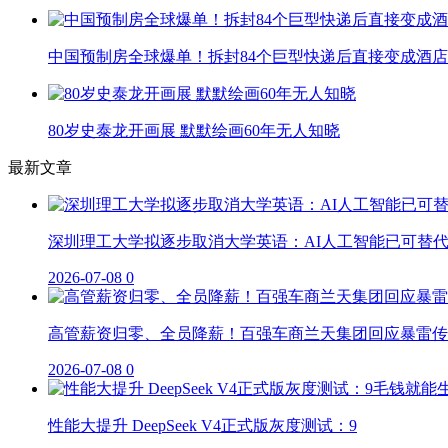
中国预制房全球爆单！拆封84个巨型快递后直接变成酒店
80岁史泰龙开画展 默默绘画60年无人知晓
最新文章
深圳理工大学拟逐步取消大学英语：AI人工智能已可替
2026-07-08
0
高管薪资归零、全员降薪！百强车商兰天集团回应暴雷传
2026-07-08
0
性能大提升 DeepSeek V4正式版灰度测试：9