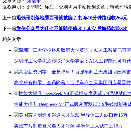
文章来源：
短语录
版权声明：
除非特别标注，否则均为本站原创文章，转载时请
上一篇
退钱哥刚落地墨西哥就被骗了 打车10分钟路程收264元
下一篇
微信公众号为什么不能随便修改！其实 后悔药能吃3次
相关文章
深圳理工大学拟逐步取消大学英语：AI人工智能已可替代
高管薪资归零、全员降薪！百强车商兰天集团回应暴雷传
性能大提升 DeepSeek V4正式版灰度测试：9毛钱就能生
美国芯片制造复兴遇人才瓶颈 半导体工人缺口近16万