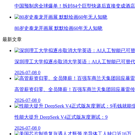
中国预制房全球爆单！拆封84个巨型快递后直接变成酒店
80岁史泰龙开画展 默默绘画60年无人知晓
最新文章
深圳理工大学拟逐步取消大学英语：AI人工智能已可替
2026-07-08
0
高管薪资归零、全员降薪！百强车商兰天集团回应暴雷传
2026-07-08
0
性能大提升 DeepSeek V4正式版灰度测试：9
2026-07-08
0