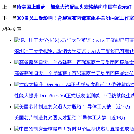
上一篇
给美国上眼药！加拿大汽配巨头麦格纳向中国车企示好
下一篇
380名员工受影响！育碧宣布内部重组并关闭两家工作室
相关文章
深圳理工大学拟逐步取消大学英语：AI人工智能已可替代
高管薪资归零、全员降薪！百强车商兰天集团回应暴雷传
性能大提升 DeepSeek V4正式版灰度测试：9毛钱就能生
美国芯片制造复兴遇人才瓶颈 半导体工人缺口近16万