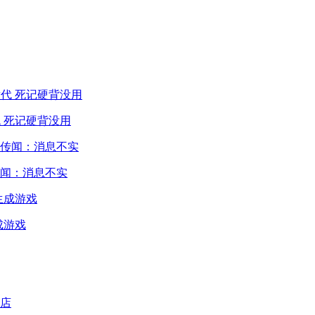
 死记硬背没用
闻：消息不实
成游戏