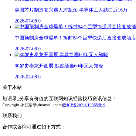
美国芯片制造复兴遇人才瓶颈 半导体工人缺口近16万
2026-07-08
0
中国预制房全球爆单！拆封84个巨型快递后直接变成酒店
2026-07-08
0
80岁史泰龙开画展 默默绘画60年无人知晓
2026-07-08
0
关于本站
短语录_分享有价值的互联网知识经验技巧资讯信息！
Copyright @ 短语录(duanyulu.com)
晋ICP备2021019855号-9
联系我们
合作或咨询可通过如下方式：