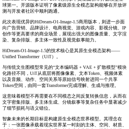
球第一。开源版本证明了像素级原生全模态架构能够在开放评
测与开发者社区中顺利跑通。
此次表现优异的HiDream-O1-Image-1.5商用版本，则进一步面
向广告营销、品牌设计、电商视觉、游戏内容、影视分镜、IP
创作等更高要求的商业场景，展现出强大的图像质量、文字渲
染、复杂排版、多主体一致性及视觉叙事能力。
HiDream-O1-Image-1.5的技术核心是其原生全模态架构——
Unified Transformer（UiT）。
与传统文生图模型常见的“文本编码器 + VAE + 扩散模型”模块
化路径不同，UiT从底层将图像像素、文本Token、视频体素
以及音频、动作、空间关系等原始信号映射进同一个共享
Token空间，由同一套Transformer完成理解、生成与推理。
这意味着模型不再需要在不同模态之间反复转换信息，从而在
文字密集排版、多主体生成、分镜叙事等复杂任务中显著减少
了细节损耗与语义错位。
智象未来的长期目标是构建原生全模态世界模型。其理念在
于：一张图像承载着现实世界某一时刻的主体、空间、材质、