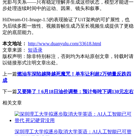
光影与关系——只有稳定理解并生成这些状态，模型才能进一
步处理连续时间中的运动、因果、镜头和叙事。
HiDream-O1-Image-1.5的表现验证了UiT架构的可扩展性，也
为后续多图一致性、视频首帧生成乃至长视频生成提供了更稳
定的底层能力。
本文地址：
http://www.duanyulu.com/33618.html
文章来源：
短语录
版权声明：
除非特别标注，否则均为本站原创文章，转载时请
以链接形式注明文章出处。
上一篇
燃油车深陷越降越死魔咒！单车让利超2万销量反跌四
成
下一篇
又要降了！6月18日油价调整：预计每吨下调130元左右
相关文章
深圳理工大学拟逐步取消大学英语：AI人工智能已可替