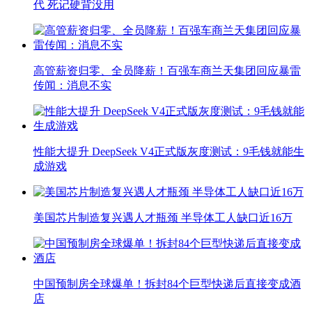
代 死记硬背没用
高管薪资归零、全员降薪！百强车商兰天集团回应暴雷
传闻：消息不实
性能大提升 DeepSeek V4正式版灰度测试：9毛钱就能生
成游戏
美国芯片制造复兴遇人才瓶颈 半导体工人缺口近16万
中国预制房全球爆单！拆封84个巨型快递后直接变成酒
店