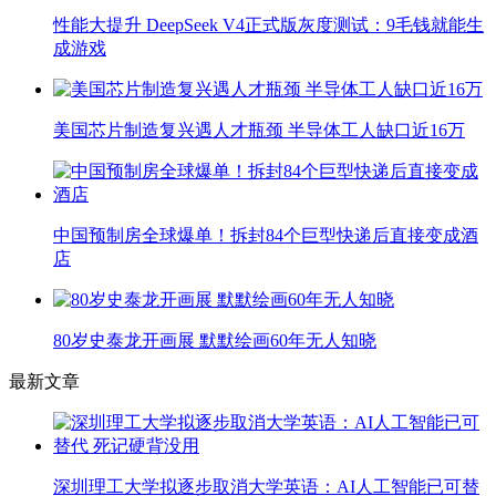
性能大提升 DeepSeek V4正式版灰度测试：9毛钱就能生
成游戏
美国芯片制造复兴遇人才瓶颈 半导体工人缺口近16万
中国预制房全球爆单！拆封84个巨型快递后直接变成酒
店
80岁史泰龙开画展 默默绘画60年无人知晓
最新文章
深圳理工大学拟逐步取消大学英语：AI人工智能已可替