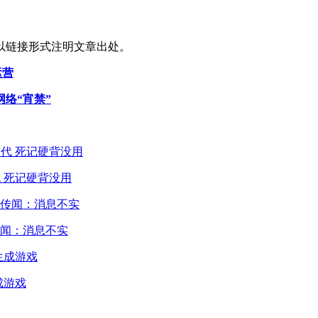
以链接形式注明文章出处。
运营
络“宵禁”
 死记硬背没用
闻：消息不实
成游戏