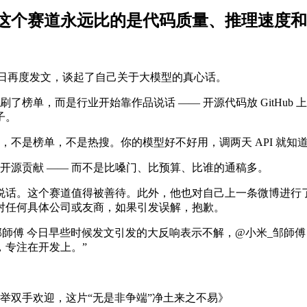
这个赛道永远比的是代码质量、推理速度和
傅 今日再度发文，谈起了自己关于大模型的真心话。
榜单，而是行业开始靠作品说话 —— 开源代码放 GitHub 上
子。
，不是榜单，不是热搜。你的模型好不好用，调两天 API 就知
开源贡献 —— 而不是比嗓门、比预算、比谁的通稿多。
说话。这个赛道值得被善待。此外，他也对自己上一条微博进行
对任何具体公司或友商，如果引发误解，抱歉。
邹師傅 今日早些时候发文引发的大反响表示不解，@小米_邹師傅
，专注在开发上。”
举双手欢迎，这片“无是非争端”净土来之不易》