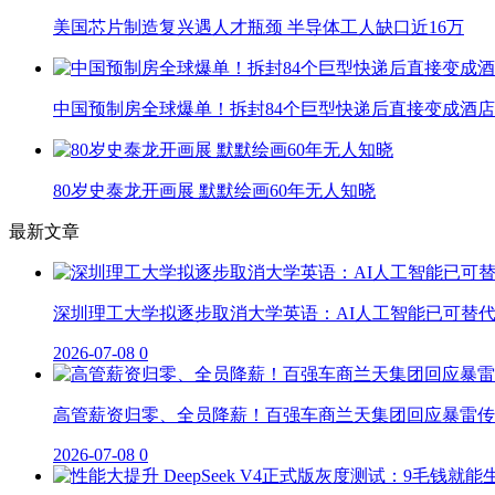
美国芯片制造复兴遇人才瓶颈 半导体工人缺口近16万
中国预制房全球爆单！拆封84个巨型快递后直接变成酒店
80岁史泰龙开画展 默默绘画60年无人知晓
最新文章
深圳理工大学拟逐步取消大学英语：AI人工智能已可替
2026-07-08
0
高管薪资归零、全员降薪！百强车商兰天集团回应暴雷传
2026-07-08
0