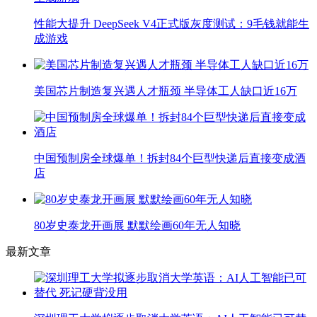
性能大提升 DeepSeek V4正式版灰度测试：9毛钱就能生
成游戏
美国芯片制造复兴遇人才瓶颈 半导体工人缺口近16万
中国预制房全球爆单！拆封84个巨型快递后直接变成酒
店
80岁史泰龙开画展 默默绘画60年无人知晓
最新文章