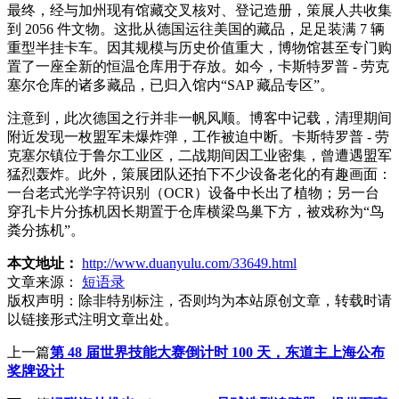
最终，经与加州现有馆藏交叉核对、登记造册，策展人共收集
到 2056 件文物。这批从德国运往美国的藏品，足足装满 7 辆
重型半挂卡车。因其规模与历史价值重大，博物馆甚至专门购
置了一座全新的恒温仓库用于存放。如今，卡斯特罗普 - 劳克
塞尔仓库的诸多藏品，已归入馆内“SAP 藏品专区”。
注意到，此次德国之行并非一帆风顺。博客中记载，清理期间
附近发现一枚盟军未爆炸弹，工作被迫中断。卡斯特罗普 - 劳
克塞尔镇位于鲁尔工业区，二战期间因工业密集，曾遭遇盟军
猛烈轰炸。此外，策展团队还拍下不少设备老化的有趣画面：
一台老式光学字符识别（OCR）设备中长出了植物；另一台
穿孔卡片分拣机因长期置于仓库横梁鸟巢下方，被戏称为“鸟
粪分拣机”。
本文地址：
http://www.duanyulu.com/33649.html
文章来源：
短语录
版权声明：
除非特别标注，否则均为本站原创文章，转载时请
以链接形式注明文章出处。
上一篇
第 48 届世界技能大赛倒计时 100 天，东道主上海公布
奖牌设计