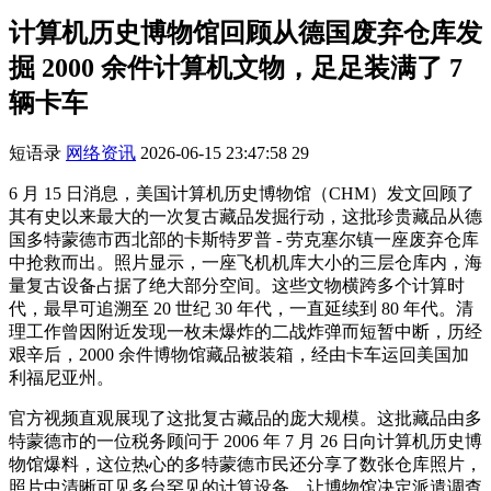
计算机历史博物馆回顾从德国废弃仓库发
掘 2000 余件计算机文物，足足装满了 7
辆卡车
短语录
网络资讯
2026-06-15 23:47:58
29
6 月 15 日消息，美国计算机历史博物馆（CHM）发文回顾了
其有史以来最大的一次复古藏品发掘行动，这批珍贵藏品从德
国多特蒙德市西北部的卡斯特罗普 - 劳克塞尔镇一座废弃仓库
中抢救而出。照片显示，一座飞机机库大小的三层仓库内，海
量复古设备占据了绝大部分空间。这些文物横跨多个计算时
代，最早可追溯至 20 世纪 30 年代，一直延续到 80 年代。清
理工作曾因附近发现一枚未爆炸的二战炸弹而短暂中断，历经
艰辛后，2000 余件博物馆藏品被装箱，经由卡车运回美国加
利福尼亚州。
官方视频直观展现了这批复古藏品的庞大规模。这批藏品由多
特蒙德市的一位税务顾问于 2006 年 7 月 26 日向计算机历史博
物馆爆料，这位热心的多特蒙德市民还分享了数张仓库照片，
照片中清晰可见多台罕见的计算设备，让博物馆决定派遣调查