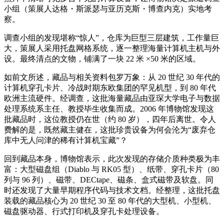
小组（策展人达格・斯派瑟与亚历克斯・博查内克）实地考
察。
调查小组的发现堪称“惊人”，仓库为巨型三层建筑，工作量巨
大，策展人采用托盘网格系统，逐一整理海量计算机主机与外
设。最终清点的文物，铺满了一块 22 米 ×50 米的区域。
如前文所述，藏品与相关资料包罗万象：从 20 世纪 30 年代的
计算机穿孔卡片、冷战时期东欧集团的罕见机型，到 80 年代
欧洲主流硬件。经调查，这批海量藏品由亚琛大学电子与数据
处理系统系主任、教授毕生收集而成。2006 年博物馆发现这
批藏品时，这位教授仍在世（约 80 岁），四年后离世。令人
费解的是，既然藏主健在，这批珍贵设备为何会沦为“废弃仓
库中无人问津的稀有计算机宝藏”？
回到藏品本身，博物馆表示，此次发现的存储介质种类极为丰
富：大型磁盘组（Diablo 与 RK05 型）、纸带、穿孔卡片（80
列与 96 列）、磁带、DECtape、磁条、盒式磁带及软盘。同
时还发现了大量早期程序代码与技术文档。经整理，这批托盘
装载的藏品核心为 20 世纪 30 至 80 年代的大型机、小型机、
磁盘驱动器、行式打印机及穿孔卡处理设备。