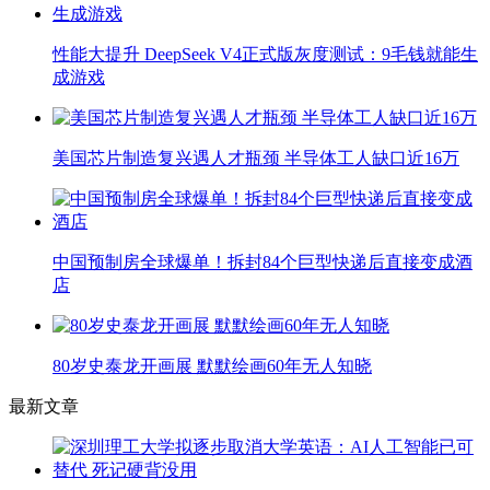
性能大提升 DeepSeek V4正式版灰度测试：9毛钱就能生
成游戏
美国芯片制造复兴遇人才瓶颈 半导体工人缺口近16万
中国预制房全球爆单！拆封84个巨型快递后直接变成酒
店
80岁史泰龙开画展 默默绘画60年无人知晓
最新文章