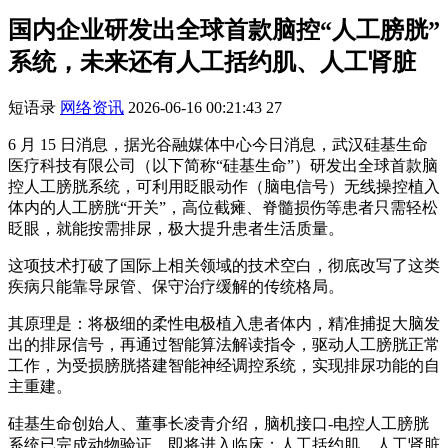
国内企业研发出全球首款脑控“人工膀胱”
系统，未来还有人工括约肌、人工肾脏
短语录
网络资讯
2026-06-16 00:21:43
27
6 月 15 日消息，据光谷融媒体中心今日消息，武汉硅基生命
医疗科技有限公司（以下简称“硅基生命”）研发出全球首款脑
控人工膀胱系统，可利用眨眼动作（脑电信号）无线操控植入
体内的人工膀胱“开关”，高位截瘫、脊髓损伤等患者只需轻松
眨眼，就能按需排尿，极大提升患者生活质量。
这项技术打破了国际上相关领域的技术空白，彻底改写了这类
疾病只能靠导尿管、保守治疗缓解的传统格局。
其原理是：将极细的柔性电极植入患者体内，精准捕捉大脑发
出的排尿信号，再通过智能算法解读指令，驱动人工膀胱正常
工作，为受损膀胱搭建智能神经调控系统，实现排尿功能的自
主重建。
硅基生命创始人、董事长凌青介绍，脑机接口-电控人工膀胱
系统已完成动物验证，即将进入临床；人工括约肌、人工肾脏