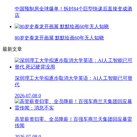
中国预制房全球爆单！拆封84个巨型快递后直接变成酒
店
80岁史泰龙开画展 默默绘画60年无人知晓
最新文章
深圳理工大学拟逐步取消大学英语：AI人工智能已可替
代
2026-07-08
0
高管薪资归零、全员降薪！百强车商兰天集团回应暴雷
传闻
2026-07-08
0