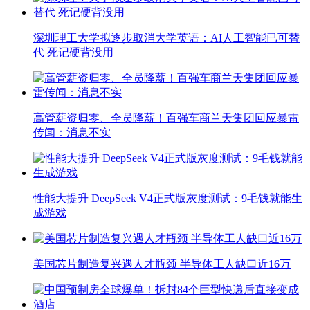
深圳理工大学拟逐步取消大学英语：AI人工智能已可替
代 死记硬背没用
高管薪资归零、全员降薪！百强车商兰天集团回应暴雷
传闻：消息不实
性能大提升 DeepSeek V4正式版灰度测试：9毛钱就能生
成游戏
美国芯片制造复兴遇人才瓶颈 半导体工人缺口近16万