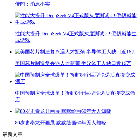
传闻：消息不实
性能大提升 DeepSeek V4正式版灰度测试：9毛钱就能生
成游戏
美国芯片制造复兴遇人才瓶颈 半导体工人缺口近16万
中国预制房全球爆单！拆封84个巨型快递后直接变成酒
店
80岁史泰龙开画展 默默绘画60年无人知晓
最新文章