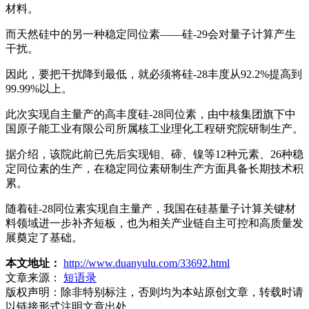
材料。
而天然硅中的另一种稳定同位素——硅-29会对量子计算产生
干扰。
因此，要把干扰降到最低，就必须将硅-28丰度从92.2%提高到
99.99%以上。
此次实现自主量产的高丰度硅-28同位素，由中核集团旗下中
国原子能工业有限公司所属核工业理化工程研究院研制生产。
据介绍，该院此前已先后实现钼、碲、镍等12种元素、26种稳
定同位素的生产，在稳定同位素研制生产方面具备长期技术积
累。
随着硅-28同位素实现自主量产，我国在硅基量子计算关键材
料领域进一步补齐短板，也为相关产业链自主可控和高质量发
展奠定了基础。
本文地址：
http://www.duanyulu.com/33692.html
文章来源：
短语录
版权声明：
除非特别标注，否则均为本站原创文章，转载时请
以链接形式注明文章出处。