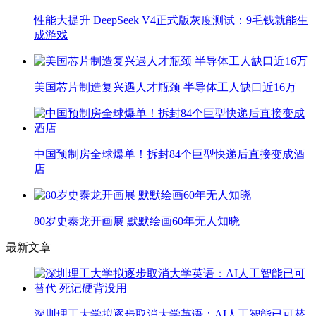
性能大提升 DeepSeek V4正式版灰度测试：9毛钱就能生
成游戏
美国芯片制造复兴遇人才瓶颈 半导体工人缺口近16万
中国预制房全球爆单！拆封84个巨型快递后直接变成酒
店
80岁史泰龙开画展 默默绘画60年无人知晓
最新文章
深圳理工大学拟逐步取消大学英语：AI人工智能已可替