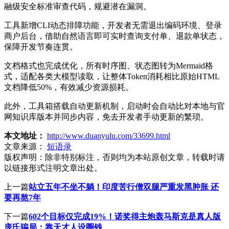
融级安全标准审查代码，规避潜在漏洞。
工具新增CLI动态排障功能，开发者无需退出编码环境、登录
商户后台，借助自然语言即可实时查询支付单、退款单状态，
保障开发节奏连贯。
文档格式也完成优化，所有时序图、状态图转为Mermaid格
式，适配各类大模型读取，让整体Token消耗相比原始HTML
文档降低50%，有效减少资源损耗。
此外，工具箱搭载自动更新机制，启动时会自动比对本地与官
网知识库版本并同步内容，免去开发者手动更新的繁琐。
本文地址：
http://www.duanyulu.com/33699.html
文章来源：
短语录
版权声明：
除非特别标注，否则均为本站原创文章，转载时请
以链接形式注明文章出处。
上一篇
站立五年不坐不躺！印度苦行僧双腿严重发黑肿胀 还
要再熬7年
下一篇
602个目标仅完成19%！诺奖得主炮轰马斯克是真人版
庞氏骗局：靠天才人设圈钱