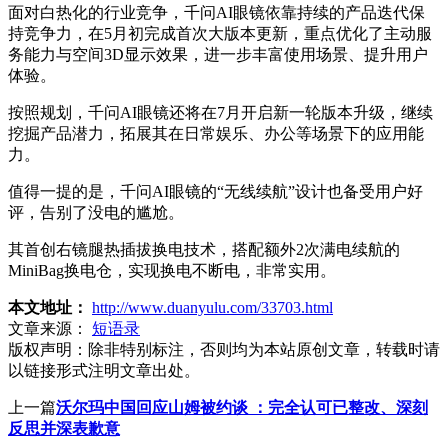
面对白热化的行业竞争，千问AI眼镜依靠持续的产品迭代保
持竞争力，在5月初完成首次大版本更新，重点优化了主动服
务能力与空间3D显示效果，进一步丰富使用场景、提升用户
体验。
按照规划，千问AI眼镜还将在7月开启新一轮版本升级，继续
挖掘产品潜力，拓展其在日常娱乐、办公等场景下的应用能
力。
值得一提的是，千问AI眼镜的“无线续航”设计也备受用户好
评，告别了没电的尴尬。
其首创右镜腿热插拔换电技术，搭配额外2次满电续航的
MiniBag换电仓，实现换电不断电，非常实用。
本文地址：
http://www.duanyulu.com/33703.html
文章来源：
短语录
版权声明：
除非特别标注，否则均为本站原创文章，转载时请
以链接形式注明文章出处。
上一篇
沃尔玛中国回应山姆被约谈 ：完全认可已整改、深刻
反思并深表歉意