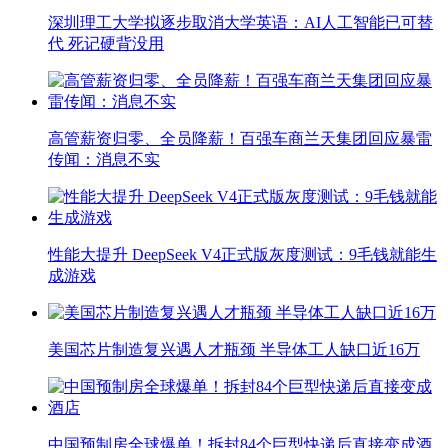
深圳理工大学拟逐步取消大学英语：AI人工智能已可替
代 死记硬背没用
高管薪资归零、全员降薪！百强车商兰天集团回应暴雷
传闻：消息不实
性能大提升 DeepSeek V4正式版灰度测试：9毛钱就能生
成游戏
美国芯片制造复兴遇人才瓶颈 半导体工人缺口近16万
中国预制房全球爆单！拆封84个巨型快递后直接变成酒