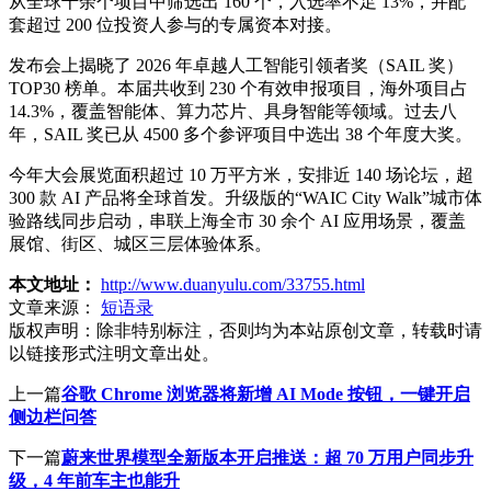
从全球千余个项目中筛选出 160 个，入选率不足 13%，并配
套超过 200 位投资人参与的专属资本对接。
发布会上揭晓了 2026 年卓越人工智能引领者奖（SAIL 奖）
TOP30 榜单。本届共收到 230 个有效申报项目，海外项目占
14.3%，覆盖智能体、算力芯片、具身智能等领域。过去八
年，SAIL 奖已从 4500 多个参评项目中选出 38 个年度大奖。
今年大会展览面积超过 10 万平方米，安排近 140 场论坛，超
300 款 AI 产品将全球首发。升级版的“WAIC City Walk”城市体
验路线同步启动，串联上海全市 30 余个 AI 应用场景，覆盖
展馆、街区、城区三层体验体系。
本文地址：
http://www.duanyulu.com/33755.html
文章来源：
短语录
版权声明：
除非特别标注，否则均为本站原创文章，转载时请
以链接形式注明文章出处。
上一篇
谷歌 Chrome 浏览器将新增 AI Mode 按钮，一键开启
侧边栏问答
下一篇
蔚来世界模型全新版本开启推送：超 70 万用户同步升
级，4 年前车主也能升