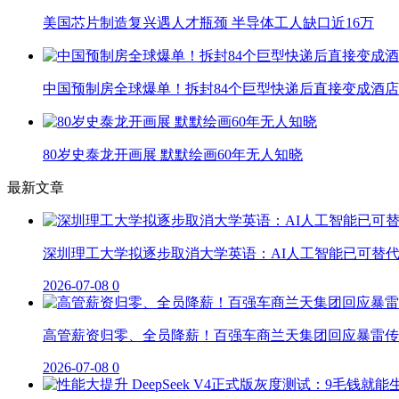
美国芯片制造复兴遇人才瓶颈 半导体工人缺口近16万
中国预制房全球爆单！拆封84个巨型快递后直接变成酒店
80岁史泰龙开画展 默默绘画60年无人知晓
最新文章
深圳理工大学拟逐步取消大学英语：AI人工智能已可替
2026-07-08
0
高管薪资归零、全员降薪！百强车商兰天集团回应暴雷传
2026-07-08
0