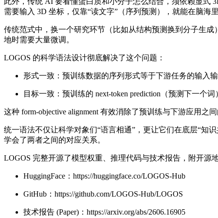
此外，传统 AI 要看懂蛋白质和小分子怎么结合，须依赖显式 3D
需要输入 3D 坐标，仅靠“读文字”（序列预测），就能在脑海里
传统范式中，换一个研究环节（比如从结构预测换到分子生成），
地时需要大量微调。
LOGOS 的科学语法设计彻底解决了这个问题：
形式一致：预训练数据的序列形式等于下游任务的输入输
目标一致：预训练的 next-token prediction（预测
这种 form-objective alignment 有效消除了预训练
统一语法不仅让科学对象们“语言相通”，更让它们在底层“知识共
学会了两者之间的对应关系。
LOGOS 完整开源了模型权重、推理代码与技术报告，附开源
HuggingFace：https://huggingface.co/LOGOS-Hub
GitHub：https://github.com/LOGOS-Hub/LOGOS
技术报告 (Paper)：https://arxiv.org/abs/2606.16905