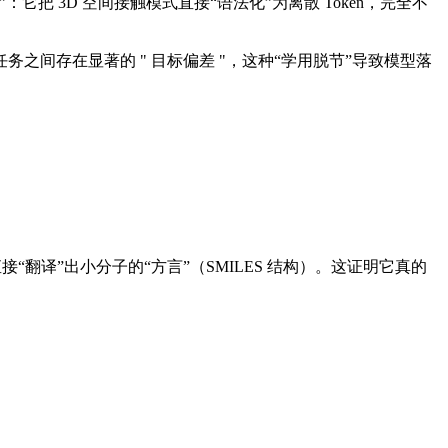
它把 3D 空间接触模式直接“语法化”为离散 Token，完全不
间存在显著的 " 目标偏差 "，这种“学用脱节”导致模型落
翻译”出小分子的“方言”（SMILES 结构）。这证明它真的