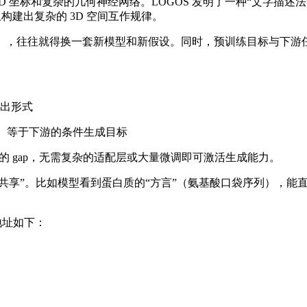
 坐标和复杂的几何神经网络。LOGOS 发明了一种“文字描述法”：
构建出复杂的 3D 空间互作规律。
往往就得换一套新模型和新假设。同时，预训练目标与下游任务之
出形式
下一个词）等于下游的条件生成目标
与下游应用之间的 gap，无需复杂的适配层或大量微调即可激活生成能力。
享”。比如模型看到蛋白质的“方言”（氨基酸口袋序列），能直接“
地址如下：