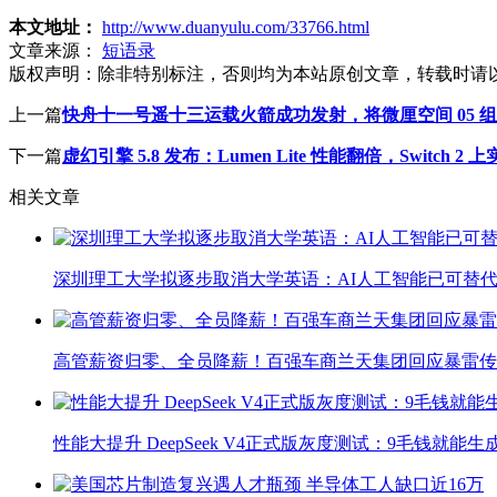
本文地址：
http://www.duanyulu.com/33766.html
文章来源：
短语录
版权声明：
除非特别标注，否则均为本站原创文章，转载时请
上一篇
快舟十一号遥十三运载火箭成功发射，将微厘空间 05 
下一篇
虚幻引擎 5.8 发布：Lumen Lite 性能翻倍，Switch 2 上
相关文章
深圳理工大学拟逐步取消大学英语：AI人工智能已可替代
高管薪资归零、全员降薪！百强车商兰天集团回应暴雷传
性能大提升 DeepSeek V4正式版灰度测试：9毛钱就能生