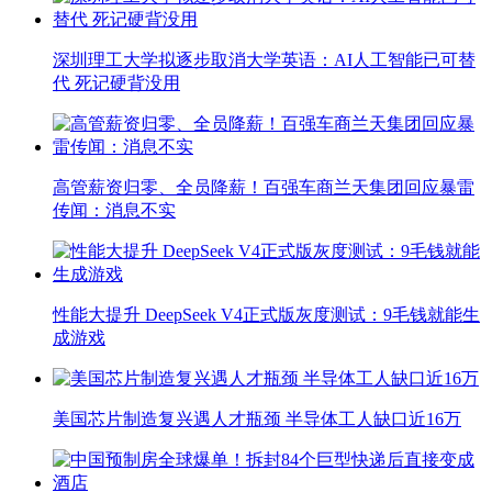
深圳理工大学拟逐步取消大学英语：AI人工智能已可替
代 死记硬背没用
高管薪资归零、全员降薪！百强车商兰天集团回应暴雷
传闻：消息不实
性能大提升 DeepSeek V4正式版灰度测试：9毛钱就能生
成游戏
美国芯片制造复兴遇人才瓶颈 半导体工人缺口近16万