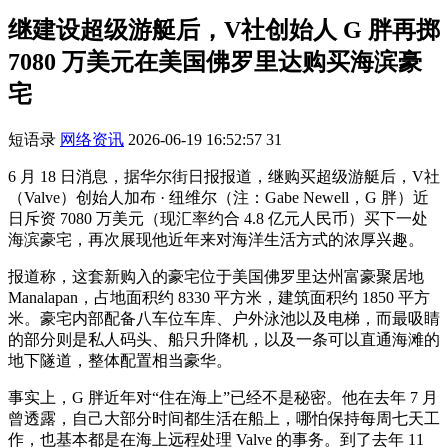
继建设超级游艇后，V社创始人 G 胖再掷
7080 万美元在美国佛罗里达购买海滨豪
宅
短语录
网络资讯
2026-06-19 16:52:57
31
6 月 18 日消息，据华尔街日报报道，继购买超级游艇后，V社
（Valve）创始人加布 · 纽维尔（注：Gabe Newell，G 胖）近
日斥资 7080 万美元（现汇率约合 4.8 亿元人民币）买下一处
海滨豪宅，再次展现他近年来对海洋生活方式的浓厚兴趣。
报道称，这套新购入的豪宅位于美国佛罗里达州富豪聚居地
Manalapan，占地面积约 8330 平方米，建筑面积约 1850 平方
米。豪宅内部配备八车位车库、户外泳池以及电梯，而最吸睛
的部分则是私人码头、船只升降机，以及一条可以直通海滩的
地下隧道，整体配置相当豪华。
事实上，G 胖近年对“住在海上”已经不是秘密。他在去年 7 月
曾透露，自己大部分时间都生活在船上，哪怕保持每周七天工
作，也基本都是在海上远程处理 Valve 的事务。到了去年 11