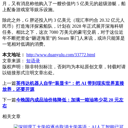
月，又有消息称他购入了一艘价值约 5 亿美元的超级游艇，船
上配备游戏室等娱乐设施。
除此之外，G 胖还投入约 3 亿美元（现汇率约合 20.32 亿元人
民币）打造海洋探索船队，计划在 2028 年正式展开深海科研
任务。相比之下，这次 7080 万美元的豪宅交易，对于这位近
年不断把资金“砸进海里”的 Steam 掌门人来说，或许只能算是
一笔相对低调的消费。
本文地址：
http://www.duanyulu.com/33772.html
文章来源：
短语录
版权声明：
除非特别标注，否则均为本站原创文章，转载时请
以链接形式注明文章出处。
上一篇
英伟达机器人自学“装显卡”：把 AI 带到现实世界直接
放养，还要开源
下一篇
今晚国内成品油价格降低：加满一箱油将少花 20 元左
右
相关文章