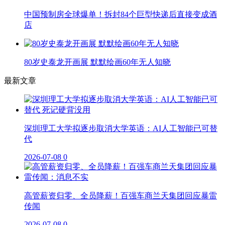
中国预制房全球爆单！拆封84个巨型快递后直接变成酒
店
80岁史泰龙开画展 默默绘画60年无人知晓
最新文章
深圳理工大学拟逐步取消大学英语：AI人工智能已可替
代
2026-07-08
0
高管薪资归零、全员降薪！百强车商兰天集团回应暴雷
传闻
2026-07-08
0