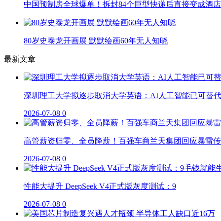
中国预制房全球爆单！拆封84个巨型快递后直接变成酒店
80岁史泰龙开画展 默默绘画60年无人知晓
最新文章
深圳理工大学拟逐步取消大学英语：AI人工智能已可替
2026-07-08
0
高管薪资归零、全员降薪！百强车商兰天集团回应暴雷传
2026-07-08
0
性能大提升 DeepSeek V4正式版灰度测试：9
2026-07-08
0