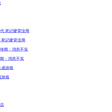
元
 死记硬背没用
闻：消息不实
成游戏