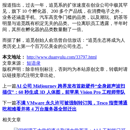
报道指出，过去一年，追觅系的扩张速度在创业公司中极其罕
见，旗下 10 个孵化器、200 多个产品线，在消费电子之外，
业务还涵盖手机、汽车高竞争门槛的品类，以及潮玩、奶茶等
明显与追觅既有积淀无关的品类。一位离职员工透露，半年时
间，其所在孵化器的品类数量翻了一倍。
而据了解，追觅创始人俞浩曾自信放话：“追觅生态将成为人
类历史上第一个百万亿美金的公司生态。”
本文地址：
http://www.duanyulu.com/33797.html
文章来源：
短语录
版权声明：
除非特别标注，否则均为本站原创文章，转载时请
以链接形式注明文章出处。
上一篇
AI 公司 Midjourney 跨界发布首款硬件“全身超声波扫
描仪”：60 秒生成 3D 人体图，前苹果 Vision Pro 工程师带队
下一篇
不满 VMware 永久许可被强制转订阅，Tesco 指责博通
吃相难看并将 4 万台服务器全部迁出
相关文章