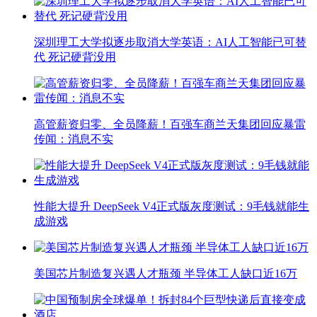
深圳理工大学拟逐步取消大学英语：AI人工智能已可替
代 死记硬背没用
高管薪资归零、全员降薪！百强车商兰天集团回应暴雷
传闻：消息不实
性能大提升 DeepSeek V4正式版灰度测试：9毛钱就能生
成游戏
美国芯片制造复兴遇人才瓶颈 半导体工人缺口近16万