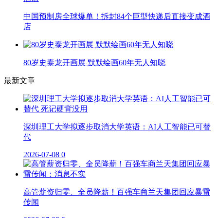
中国预制房全球爆单！拆封84个巨型快递后直接变成酒
店
80岁史泰龙开画展 默默绘画60年无人知晓
最新文章
深圳理工大学拟逐步取消大学英语：AI人工智能已可替
代
2026-07-08
0
高管薪资归零、全员降薪！百强车商兰天集团回应暴雷
传闻