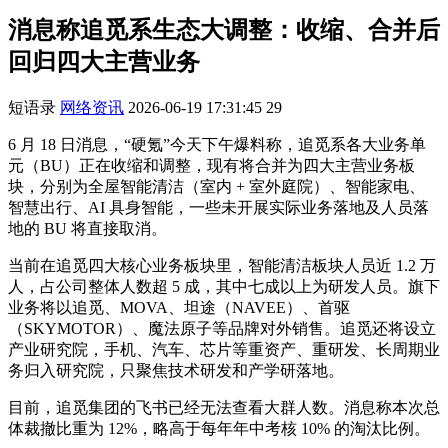
消息称追觅系生态大调整：收缩、合并后
回归四大主营业务
短语录
网络资讯
2026-06-19 17:31:45
29
6 月 18 日消息，“硬氪”今天下午爆料称，追觅系各大业务单
元（BU）正在收缩和调整，现有将合并为四大主营业务板
块，分别为全屋智能清洁（室内 + 室外庭院）、智能家电、
智慧出行、AI 具身智能，一些未开展实际业务落地及人员落
地的 BU 将直接取消。
当前在追觅四大核心业务板块里，智能清洁板块人员近 1.2 万
人，占公司整体人数超 5 成，其中七成以上为研发人员。旗下
业务将以追觅、MOVA、坦途（NAVEE）、首驱
（SKYMOTOR）、魔法原子等品牌对外销售。追觅还将设立
产业研究院，手机、汽车、芯片等重资产、重研发、长周期业
务归入研究院，只聚焦技术研发和产学研落地。
目前，追觅集团的飞书已经无法查看大群人数。消息称本次总
体裁撤比重为 12%，略高于每年年中考核 10% 的淘汰比例。